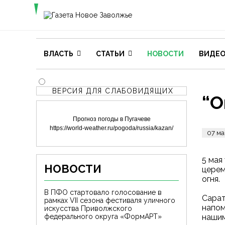
ВЛАСТЬ
СТАТЬИ
НОВОСТИ
ВИДЕ
ВЕРСИЯ ДЛЯ СЛАБОВИДЯЩИХ
“О
Прогноз погоды в Пугачеве
https://world-weather.ru/pogoda/russia/kazan/
07 ма
5 мая
НОВОСТИ
церем
огня.
В ПФО стартовало голосование в
Сарат
рамках VII сезона фестиваля уличного
напом
искусства Приволжского
нашим
федерального округа «ФормАРТ»