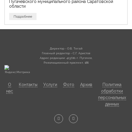
Пугачевского муниципального района Саратовской
области
Подробнее
Директор - О.В. Тегай
Главный редактор - С.Г. Аристов
Адрес редакции: 413720, г. Пугачев,
Революционный проспект, 186
О
Контакты
Услуги
Фото
Архив
Политика
нас
обработки
персональных
данных