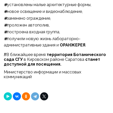
❇️
установлены малые архитектурные формы,
❇️
новое освещение и видеонаблюдение,
❇️
заменено ограждение,
❇️
проложен автополив,
❇️
построена входная группа,
❇️
получили новую жизнь лабораторно-
административные здания и
ОРАНЖЕРЕЯ
.
‼️
В ближайшее время
территория Ботанического
сада СГУ
в Кировском районе Саратова
станет
доступной для посещения.
Министерство информации и массовых
коммуникаций