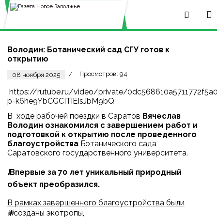
Володин: Ботанический сад СГУ готов к
открытию
Просмотров: 94
08 ноября 2025
https://rutube.ru/video/private/0dc568610a5711772f5
p=k6he9YbCGCITiEIsJbM9bQ
В ходе рабочей поездки в Саратов
Вячеслав
Володин ознакомился с завершением работ и
подготовкой к открытию после проведенного
благоустройства
Ботанического сада
Саратовского государственного университета.
❗️
Впервые за 70 лет уникальный природный
объект преобразился.
В рамках завершенного благоустройства были
❇️
созданы экотропы,