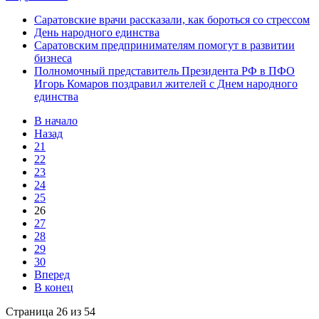
Саратовские врачи рассказали, как бороться со стрессом
День народного единства
Саратовским предпринимателям помогут в развитии
бизнеса
Полномочный представитель Президента РФ в ПФО
Игорь Комаров поздравил жителей с Днем народного
единства
В начало
Назад
21
22
23
24
25
26
27
28
29
30
Вперед
В конец
Страница 26 из 54