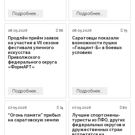
Подробнее...
Подробнее...
08.05.2026
66
08.05.2026
75
Продлён приём заявок
Саратовцы показали
на участие в VII сезоне
возможности пушки
фестиваля уличного
«Гиацинт-Б» в боевых
искусства
условиях
Приволжского
федерального округа
«ФормАРТ»
Подробнее...
Подробнее...
07.05.2026
74
07.05.2026
80
“Огонь памяти” прибыл
Лучшие спортсмены-
на саратовскую землю
туристы из ПФО, других
федеральных округов и
дружественных стран
встретятся на