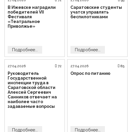
В Ижевске наградили
Саратовские студенты
победителей VII
учатся управлять
Фестиваля
беспилотниками
«Театральное
Приволжье»
Подробнее...
Подробнее...
27.04.2026
72
27.04.2026
85
Руководитель
Опрос по питанию
Государственной
инспекции труда в
Саратовской области
Алексей Сергеевич
Санников отвечает на
наиболее часто
задаваемые вопросы
Подробнее...
Подробнее...