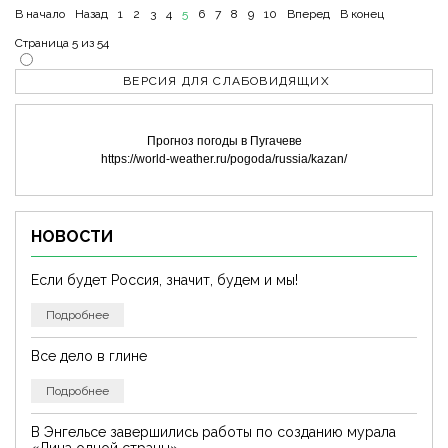
В начало
Назад
1
2
3
4
5
6
7
8
9
10
Вперед
В конец
Страница 5 из 54
ВЕРСИЯ ДЛЯ СЛАБОВИДЯЩИХ
Прогноз погоды в Пугачеве
https://world-weather.ru/pogoda/russia/kazan/
НОВОСТИ
Если будет Россия, значит, будем и мы!
Подробнее
Все дело в глине
Подробнее
В Энгельсе завершились работы по созданию мурала
«Лица одной страны»