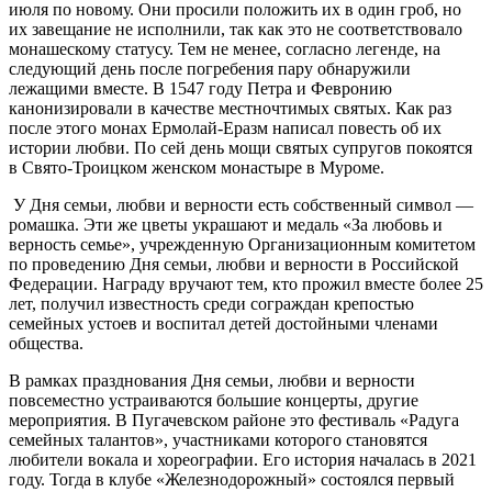
июля по новому. Они просили положить их в один гроб, но
их завещание не исполнили, так как это не соответствовало
монашескому статусу. Тем не менее, согласно легенде, на
следующий день после погребения пару обнаружили
лежащими вместе. В 1547 году Петра и Февронию
канонизировали в качестве местночтимых святых. Как раз
после этого монах Ермолай-Еразм написал повесть об их
истории любви. По сей день мощи святых супругов покоятся
в Свято-Троицком женском монастыре в Муроме.
У Дня семьи, любви и верности есть собственный символ —
ромашка. Эти же цветы украшают и медаль «За любовь и
верность семье», учрежденную Организационным комитетом
по проведению Дня семьи, любви и верности в Российской
Федерации. Награду вручают тем, кто прожил вместе более 25
лет, получил известность среди сограждан крепостью
семейных устоев и воспитал детей достойными членами
общества.
В рамках празднования Дня семьи, любви и верности
повсеместно устраиваются большие концерты, другие
мероприятия. В Пугачевском районе это фестиваль «Радуга
семейных талантов», участниками которого становятся
любители вокала и хореографии. Его история началась в 2021
году. Тогда в клубе «Железнодорожный» состоялся первый