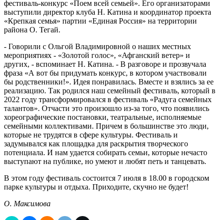
фестиваль-конкурс «Поем всей семьей». Его организаторами
выступили директор клуба Н. Катина и координатор проекта
«Крепкая семья» партии «Единая Россия» на территории
района О. Тегай.
- Говорили с Ольгой Владимировной о наших местных
мероприятиях - «Золотой голос», «Афганский ветер» и
других, - вспоминает Н. Катина. - В разговоре и прозвучала
фраза «А вот бы придумать конкурс, в котором участвовали
бы родственники!». Идея понравилась. Вместе и взялись за ее
реализацию. Так родился наш семейный фестиваль, который в
2022 году трансформировался в фестиваль «Радуга семейных
талантов». Отчасти это произошло из-за того, что появились
хореографические постановки, театральные, исполняемые
семейными коллективами. Причем в большинстве это люди,
которые не трудятся в сфере культуры. Фестиваль и
задумывался как площадка для раскрытия творческого
потенциала. И нам удается собирать семьи, которые нечасто
выступают на публике, но умеют и любят петь и танцевать.
В этом году фестиваль состоится 7 июля в 18.00 в городском
парке культуры и отдыха. Приходите, скучно не будет!
О. Максимова