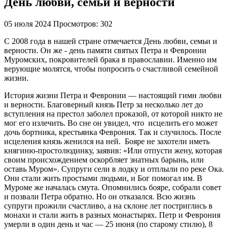
День любви, семьи и верности
05 июля 2024
Просмотров: 302
С 2008 года в нашей стране отмечается День любви, семьи и
верности. Он же - день памяти святых Петра и Февронии
Муромских, покровителей брака в православии. Именно им
верующие молятся, чтобы попросить о счастливой семейной
жизни.
История жизни Петра и Февронии — настоящий гимн любви
и верности. Благоверный князь Петр за несколько лет до
вступления на престол заболел проказой, от которой никто не
мог его излечить. Во сне он увидел, что исцелить его может
дочь бортника, крестьянка Феврония. Так и случилось. После
исцеления князь женился на ней. Бояре не захотели иметь
княгиню-простолюдинку, заявив: «Или отпусти жену, которая
своим происхождением оскорбляет знатных барынь, или
оставь Муром». Супруги сели в лодку и отплыли по реке Ока.
Они стали жить простыми людьми, и Бог помогал им. В
Муроме же началась смута. Опомнились бояре, собрали совет
и позвали Петра обратно. Но он отказался. Всю жизнь
супруги прожили счастливо, а на склоне лет постриглись в
монахи и стали жить в разных монастырях. Петр и Феврония
умерли в один день и час — 25 июня (по старому стилю), 8