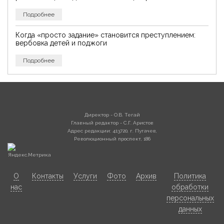
Подробнее
Когда «просто задание» становится преступлением:
вербовка детей и поджоги
Подробнее
Директор - О.В. Тегай
Главный редактор - С.Г. Аристов
Адрес редакции: 413720, г. Пугачев,
Революционный проспект, 186
О
Контакты
Услуги
Фото
Архив
Политика
нас
обработки
персональных
данных