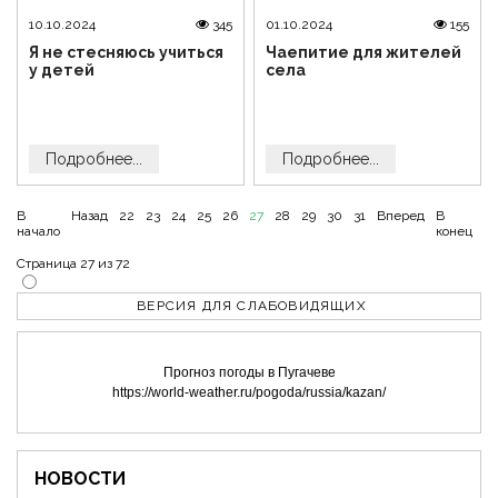
10.10.2024
345
01.10.2024
155
Я не стесняюсь учиться
Чаепитие для жителей
у детей
села
Подробнее...
Подробнее...
В
Назад
22
23
24
25
26
27
28
29
30
31
Вперед
В
начало
конец
Страница 27 из 72
ВЕРСИЯ ДЛЯ СЛАБОВИДЯЩИХ
Прогноз погоды в Пугачеве
https://world-weather.ru/pogoda/russia/kazan/
НОВОСТИ