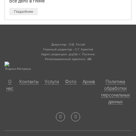
Все дело в глине
Подробнее
Директор - О.В. Тегай
Главный редактор - С.Г. Аристов
Адрес редакции: 413720, г. Пугачев,
Революционный проспект, 186
О
Контакты
Услуги
Фото
Архив
Политика
нас
обработки
персональных
данных