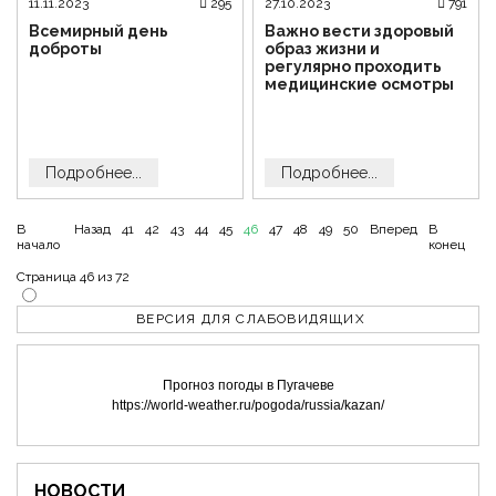
11.11.2023
295
27.10.2023
791
Всемирный день
Важно вести здоровый
доброты
образ жизни и
регулярно проходить
медицинские осмотры
Подробнее...
Подробнее...
В
Назад
41
42
43
44
45
46
47
48
49
50
Вперед
В
начало
конец
Страница 46 из 72
ВЕРСИЯ ДЛЯ СЛАБОВИДЯЩИХ
Прогноз погоды в Пугачеве
https://world-weather.ru/pogoda/russia/kazan/
НОВОСТИ