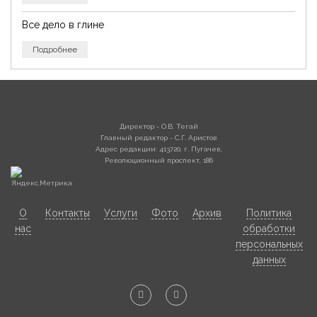
Все дело в глине
Подробнее
Директор - О.В. Тегай
Главный редактор - С.Г. Аристов
Адрес редакции: 413720, г. Пугачев,
Революционный проспект, 186
О
Контакты
Услуги
Фото
Архив
Политика
нас
обработки
персональных
данных