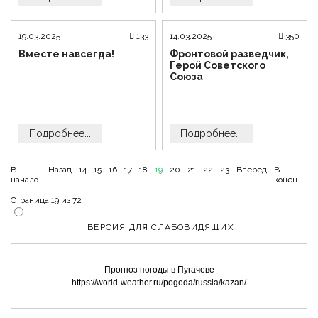
19.03.2025
133
14.03.2025
350
Вместе навсегда!
Фронтовой разведчик,
Герой Советского
Союза
Подробнее...
Подробнее...
В
Назад
14
15
16
17
18
19
20
21
22
23
Вперед
В
начало
конец
Страница 19 из 72
ВЕРСИЯ ДЛЯ СЛАБОВИДЯЩИХ
Прогноз погоды в Пугачеве
https://world-weather.ru/pogoda/russia/kazan/