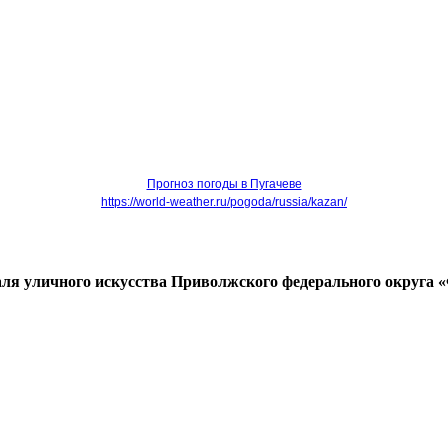
Прогноз погоды в Пугачеве
https://world-weather.ru/pogoda/russia/kazan/
валя уличного искусства Приволжского федерального округ