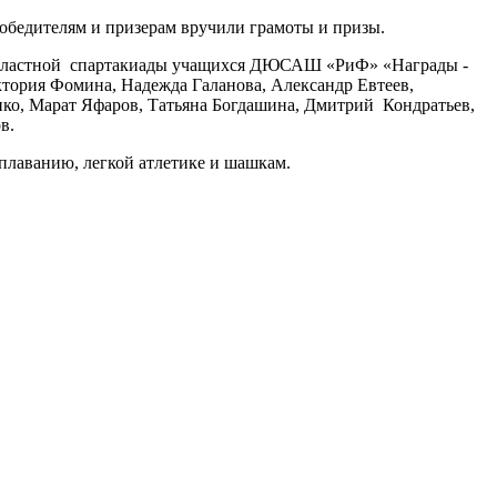
Победителям и призерам вручили грамоты и призы.
й областной спартакиады учащихся ДЮСАШ «РиФ» «Награды -
ктория Фомина, Надежда Галанова, Александр Евтеев,
ко, Марат Яфаров, Татьяна Богдашина, Дмитрий Кондратьев,
в.
лаванию, легкой атлетике и шашкам.