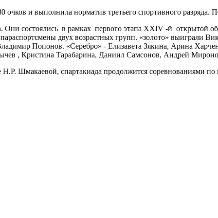
80 очков и выполнила норматив третьего спортивного разряда. 
ла. Они состоялись в рамках первого этапа XXIV -й открыто
и параспортсмены двух возрастных групп. «золото» выиграли Ви
ладимир Попонов. «Серебро» - Елизавета Зякина, Арина Харчен
ычев , Кристина Тарабарина, Даниил Самсонов, Андрей Мироно
.Р. Шмакаевой, спартакиада продолжится соревнованиями по п