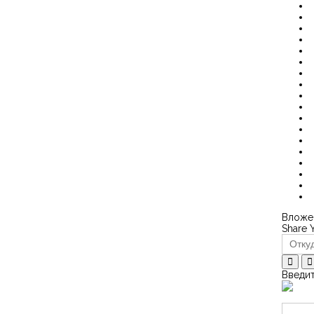
Вложен
Share 
Введит