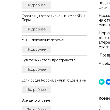
подго
Подробнее
физич
Несмо
Саратовцы отправились на «МолоТ» в
на от
Пермь
сувен
Подробнее
Норма
«Гото
Мы — поколение перемен
впере
спорт
Подробнее
Поздр
Культура чистого пространства
А. Пе
Подробнее
Если будет Россия, значит, будем и мы!
Подробнее
Комм
Все дело в глине
Подробнее