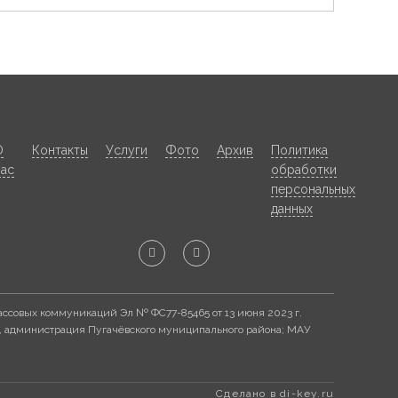
О
Контакты
Услуги
Фото
Архив
Политика
нас
обработки
персональных
данных
ассовых коммуникаций Эл № ФС77-85465 от 13 июня 2023 г.
, администрация Пугачёвского муниципального района; МАУ
Сделано в di-key.ru