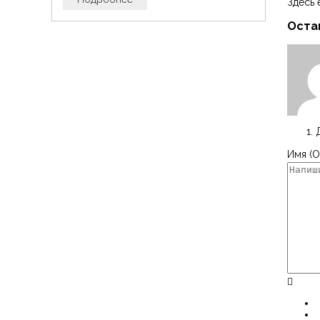
Здесь 
Оста
Имя (О