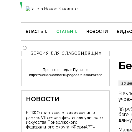
ВЛАСТЬ
СТАТЬИ
НОВОСТИ
ВИДЕ
ВЕРСИЯ ДЛЯ СЛАБОВИДЯЩИХ
Бе
Прогноз погоды в Пугачеве
https://world-weather.ru/pogoda/russia/kazan/
20 де
В вып
НОВОСТИ
учре
35 ре
В ПФО стартовало голосование в
беге 
рамках VII сезона фестиваля уличного
длину
искусства Приволжского
федерального округа «ФормАРТ»
Мальч