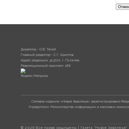
Отмен
Директор - О.В. Тегай
Главный редактор - С.Г. Аристов
Адрес редакции: 413720, г. Пугачев,
Революционный проспект, 186
Сетевое издание «Новое Заволжье» зарегистрировано Феде
Учредители: Министерство информации и массовых коммуни
© 2026 Все права защищены | Газета "Новое Заволжье"