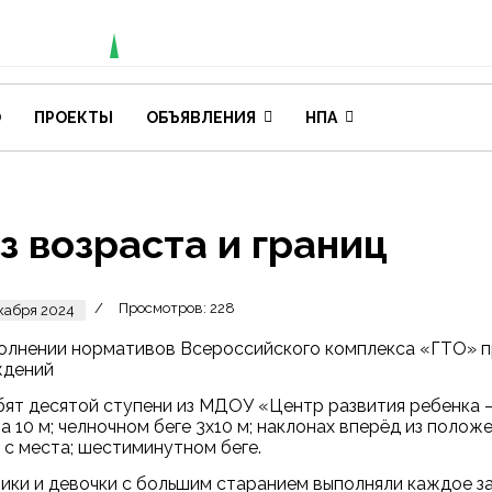
О
ПРОЕКТЫ
ОБЪЯВЛЕНИЯ
НПА
з возраста и границ
Просмотров: 228
кабря 2024
олнении нормативов Всероссийского комплекса «ГТО» п
ждений
бят десятой ступени из МДОУ «Центр развития ребенка –
на 10 м; челночном беге 3x10 м; наклонах вперёд из полож
 с места; шестиминутном беге.
ики и девочки с большим старанием выполняли каждое з