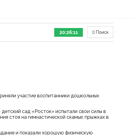
20:26:12
Поиск
риняли участие воспитанники дошкольных
 детский сад «Росток» испытали свои силы в
ения стоя на гимнастической скамье; прыжках в
адание и показали хорошую физическую