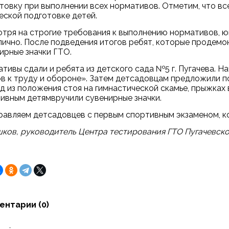
товку при выполнении всех нормативов. Отметим, что в
еской подготовке детей.
тря на строгие требования к выполнению нормативов, 
лично. После подведения итогов ребят, которые продемо
ирные значки ГТО.
тивы сдали и ребята из детского сада №5 г. Пугачева. 
в к труду и обороне». Затем детсадовцам предложили по
д из положения стоя на гимнастической скамье, прыжках в
ивным детямвручили сувенирные значки.
авляем детсадовцев с первым спортивным экзаменом, к
шков, руководитель Центра тестирования ГТО Пугачевск
ентарии (
0
)