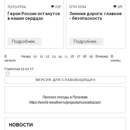
03.03.2024
237
17.01.2024
371
Герои России останутся
Зимние дороги: главное
в наших сердцах
- безопасность
Подробнее...
Подробнее...
В
Назад
10
11
12
13
14
15
16
17
18
19
Вперед
В
начало
конец
Страница 15 из 27
ВЕРСИЯ ДЛЯ СЛАБОВИДЯЩИХ
Прогноз погоды в Пугачеве
https://world-weather.ru/pogoda/russia/kazan/
НОВОСТИ