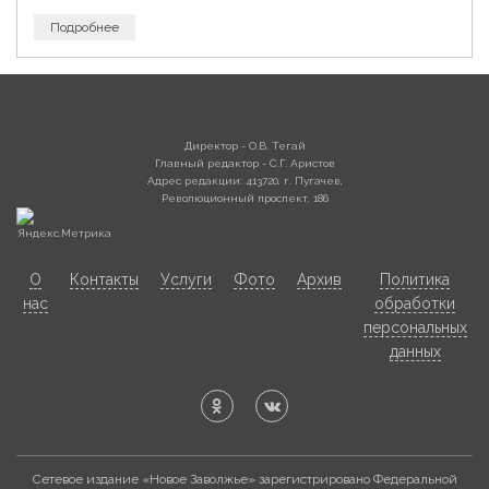
Подробнее
Директор - О.В. Тегай
Главный редактор - С.Г. Аристов
Адрес редакции: 413720, г. Пугачев,
Революционный проспект, 186
О
Контакты
Услуги
Фото
Архив
Политика
нас
обработки
персональных
данных
Сетевое издание «Новое Заволжье» зарегистрировано Федеральной