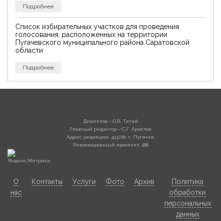
Подробнее
Список избирательных участков для проведения
голосования, расположенных на территории
Пугачевского муниципального района Саратовской
области
Подробнее
Директор - О.В. Тегай
Главный редактор - С.Г. Аристов
Адрес редакции: 413720, г. Пугачев,
Революционный проспект, 186
О
Контакты
Услуги
Фото
Архив
Политика
нас
обработки
персональных
данных