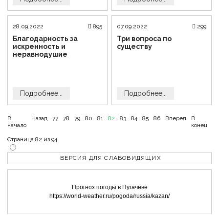
28.09.2022
895
07.09.2022
299
Благодарность за
Три вопроса по
искренность и
существу
неравнодушие
Подробнее...
Подробнее...
В
Назад
77
78
79
80
81
82
83
84
85
86
Вперед
В
начало
конец
Страница 82 из 94
ВЕРСИЯ ДЛЯ СЛАБОВИДЯЩИХ
Прогноз погоды в Пугачеве
https://world-weather.ru/pogoda/russia/kazan/