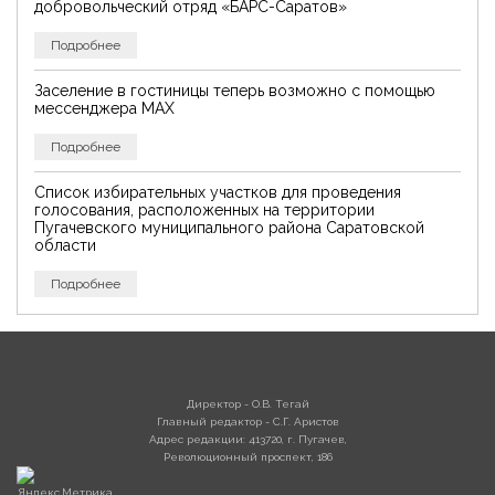
добровольческий отряд «БАРС-Саратов»
Подробнее
Заселение в гостиницы теперь возможно с помощью
мессенджера MAX
Подробнее
Список избирательных участков для проведения
голосования, расположенных на территории
Пугачевского муниципального района Саратовской
области
Подробнее
Директор - О.В. Тегай
Главный редактор - С.Г. Аристов
Адрес редакции: 413720, г. Пугачев,
Революционный проспект, 186