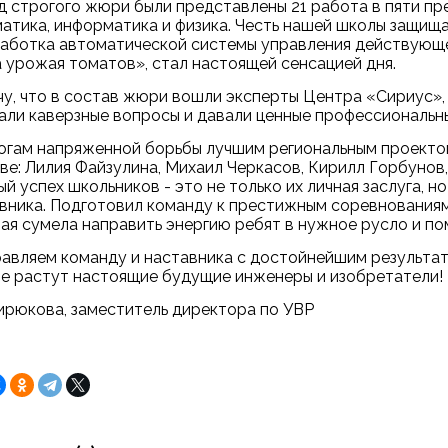
д строгого жюри были представлены 21 работа в пяти пре
атика, информатика и физика. Честь нашей школы защищал
аботка автоматической системы управления действующе
 урожая томатов», стал настоящей сенсацией дня.
у, что в состав жюри вошли эксперты Центра «Сириус»,
али каверзные вопросы и давали ценные профессиональн
огам напряженной борьбы лучшим региональным проект
ве: Лилия Файзулина, Михаил Черкасов, Кирилл Горбунов
й успех школьников - это не только их личная заслуга, н
вника. Подготовил команду к престижным соревнованиям
ая сумела направить энергию ребят в нужное русло и п
авляем команду и наставника с достойнейшим результато
е растут настоящие будущие инженеры и изобретатели!
Бирюкова, заместитель директора по УВР