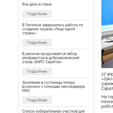
Все дело в глине
Подробнее
В Энгельсе завершились работы по
созданию мурала «Лица одной
страны»
Подробнее
В регионе продолжается набор
резервистов в добровольческий
отряд «БАРС-Саратов»
Подробнее
27 ап
«Школ
Заселение в гостиницы теперь
учреж
возможно с помощью мессенджера
Сарат
MAX
На то
Подробнее
консе
робот
Список избирательных участков для