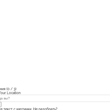
ия (
0
/ 3)
Your Location
е текст с картинки. Не разобрать?