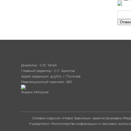
Отмен
Директор - О.В. Тегай
Главный редактор - С.Г. Аристов
Адрес редакции: 413720, г. Пугачев,
Революционный проспект, 186
Сетевое издание «Новое Заволжье» зарегистрировано Феде
Учредители: Министерство информации и массовых коммуни