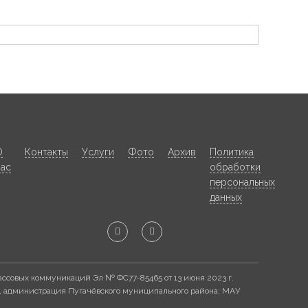
О
Контакты
Услуги
Фото
Архив
Политика
нас
обработки
персональных
данных
ассовых коммуникаций Эл № ФС77-85465 от 13 июня 2023 г.
, администрация Пугачёвского муниципального района; МАУ