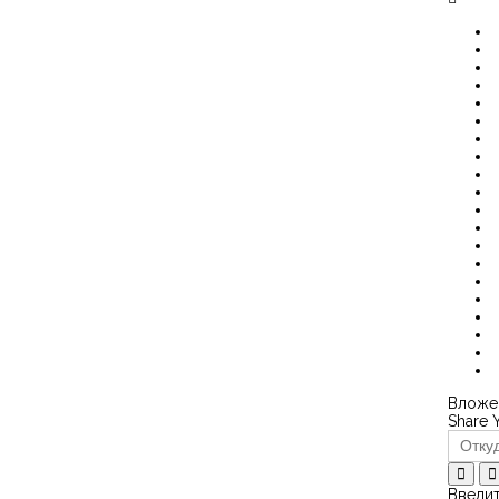
Вложен
Share 
Введит