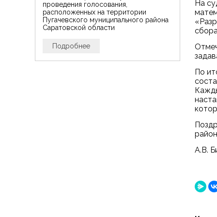
На су
проведения голосования,
матем
расположенных на территории
Пугачевского муниципального района
«Разр
Саратовской области
сбора
Отмеч
Подробнее
задав
По ит
соста
Кажды
наста
котор
Поздр
район
А.В. 