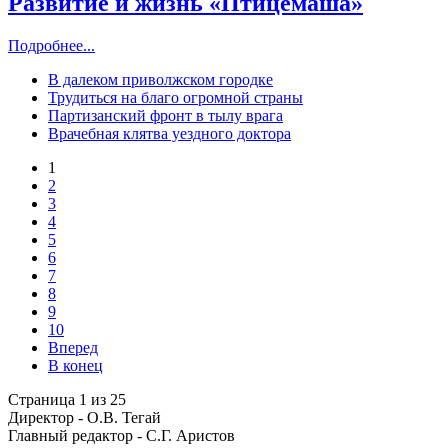
Развитие и жизнь «Птицемаша»
Подробнее...
В далеком приволжском городке
Трудиться на благо огромной страны
Партизанский фронт в тылу врага
Врачебная клятва уездного доктора
1
2
3
4
5
6
7
8
9
10
Вперед
В конец
Страница 1 из 25
Директор - О.В. Тегай
Главный редактор - С.Г. Аристов