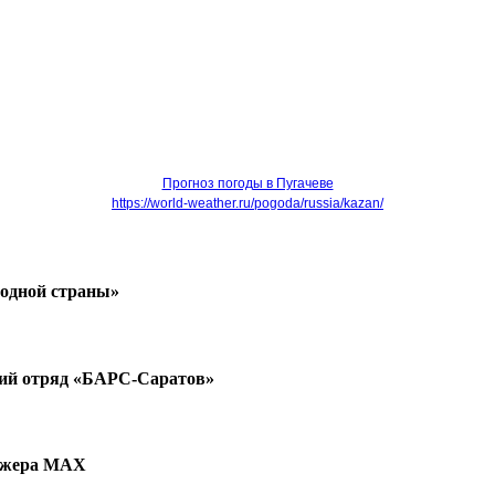
Прогноз погоды в Пугачеве
https://world-weather.ru/pogoda/russia/kazan/
 одной страны»
ский отряд «БАРС-Саратов»
нджера MAX