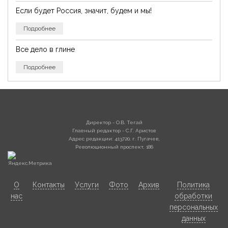
Если будет Россия, значит, будем и мы!
Подробнее
Все дело в глине
Подробнее
Директор - О.В. Тегай
Главный редактор - С.Г. Аристов
Адрес редакции: 413720, г. Пугачев,
Революционный проспект, 186
О
Контакты
Услуги
Фото
Архив
Политика
нас
обработки
персональных
данных