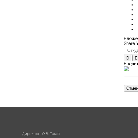
Вложен
Share 
Введит
Отмен
Директор - О.В. Тегай