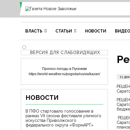
ВЛАСТЬ
СТАТЬИ
НОВОСТИ
ВИДЕ
ВЕРСИЯ ДЛЯ СЛАБОВИДЯЩИХ
Ре
Прогноз погоды в Пугачеве
https://world-weather.ru/pogoda/russia/kazan/
11 де
РЕШЕНИ
Сарато
НОВОСТИ
РЕШЕНИ
Сарато
бюджет
В ПФО стартовало голосование в
рамках VII сезона фестиваля уличного
РЕШЕНИ
искусства Приволжского
Сарато
федерального округа «ФормАРТ»
планов