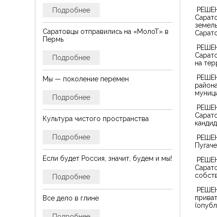
РЕШЕНИ
Подробнее
Сарато
земель
Саратовцы отправились на «МолоТ» в
Сарато
Пермь
РЕШЕН
Сарат
Подробнее
на тер
РЕШЕН
Мы — поколение перемен
района
муници
Подробнее
РЕШЕН
Сарато
Культура чистого пространства
кандид
Подробнее
РЕШЕН
Пугаче
Если будет Россия, значит, будем и мы!
РЕШЕНИ
Сарато
собств
Подробнее
РЕШЕНИ
приват
Все дело в глине
(опубл
Подробнее