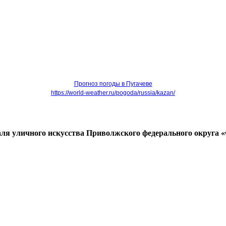
Прогноз погоды в Пугачеве
https://world-weather.ru/pogoda/russia/kazan/
валя уличного искусства Приволжского федерального округ