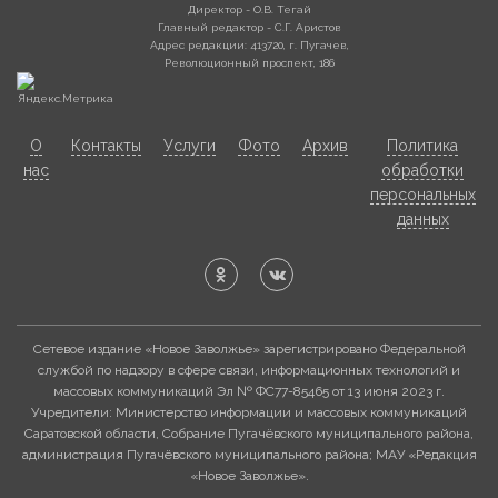
Директор - О.В. Тегай
Главный редактор - С.Г. Аристов
Адрес редакции: 413720, г. Пугачев,
Революционный проспект, 186
О
Контакты
Услуги
Фото
Архив
Политика
нас
обработки
персональных
данных
Сетевое издание «Новое Заволжье» зарегистрировано Федеральной
службой по надзору в сфере связи, информационных технологий и
массовых коммуникаций Эл № ФС77-85465 от 13 июня 2023 г.
Учредители: Министерство информации и массовых коммуникаций
Саратовской области, Собрание Пугачёвского муниципального района,
администрация Пугачёвского муниципального района; МАУ «Редакция
«Новое Заволжье».