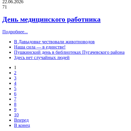
22.06.2026
71
День медицинского работника
Подробнее...
В Давыдовке чествовали животноводов
Наша сила — в единстве!
Пушкинский день в библиотеках Пугачевского района
Здесь нет случайных людей
1
2
3
4
5
6
7
8
9
10
Вперед
В конец