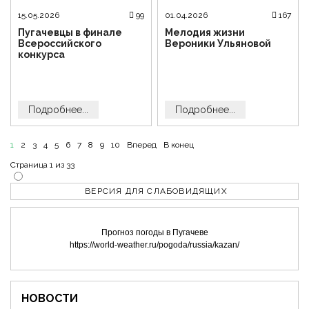
15.05.2026
99
01.04.2026
167
Пугачевцы в финале
Мелодия жизни
Всероссийского
Вероники Ульяновой
конкурса
Подробнее...
Подробнее...
1
2
3
4
5
6
7
8
9
10
Вперед
В конец
Страница 1 из 33
ВЕРСИЯ ДЛЯ СЛАБОВИДЯЩИХ
Прогноз погоды в Пугачеве
https://world-weather.ru/pogoda/russia/kazan/
НОВОСТИ