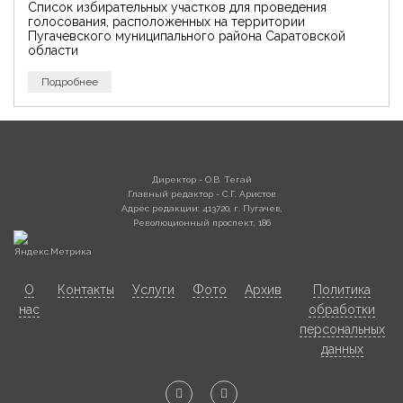
Список избирательных участков для проведения
голосования, расположенных на территории
Пугачевского муниципального района Саратовской
области
Подробнее
Директор - О.В. Тегай
Главный редактор - С.Г. Аристов
Адрес редакции: 413720, г. Пугачев,
Революционный проспект, 186
О
Контакты
Услуги
Фото
Архив
Политика
нас
обработки
персональных
данных