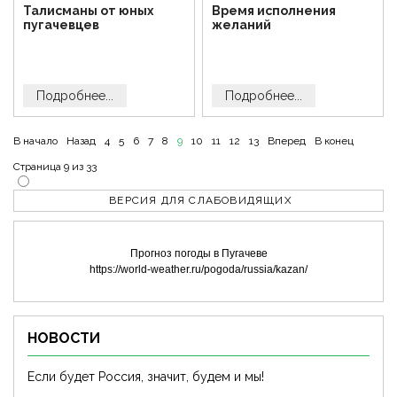
Талисманы от юных
Время исполнения
пугачевцев
желаний
Подробнее...
Подробнее...
В начало
Назад
4
5
6
7
8
9
10
11
12
13
Вперед
В конец
Страница 9 из 33
ВЕРСИЯ ДЛЯ СЛАБОВИДЯЩИХ
Прогноз погоды в Пугачеве
https://world-weather.ru/pogoda/russia/kazan/
НОВОСТИ
Если будет Россия, значит, будем и мы!