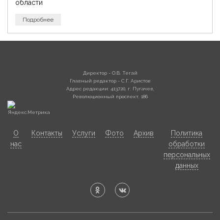
области
Подробнее
Директор - О.В. Тегай
Главный редактор - С.Г. Аристов
Адрес редакции: 413720, г. Пугачев,
Революционный проспект, 186
О
Контакты
Услуги
Фото
Архив
Политика
нас
обработки
персональных
данных