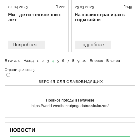
04.04.2025
222
25.03.2025
149
Мы - дети тех военных
На наших страницах в
лет
годы войны
Подробнее...
Подробнее...
В начало
Назад
1
2
3
4
5
6
7
8
9
10
Вперед
В конец
Страница 4 из 25
ВЕРСИЯ ДЛЯ СЛАБОВИДЯЩИХ
Прогноз погоды в Пугачеве
https://world-weather.ru/pogoda/russia/kazan/
НОВОСТИ