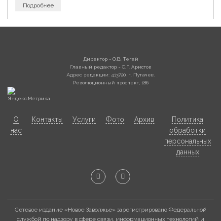
Подробнее
Директор - О.В. Тегай
Главный редактор - С.Г. Аристов
Адрес редакции: 413720, г. Пугачев,
Революционный проспект, 186
О
Контакты
Услуги
Фото
Архив
Политика
нас
обработки
персональных
данных
Сетевое издание «Новое Заволжье» зарегистрировано Федеральной
службой по надзору в сфере связи, информационных технологий и