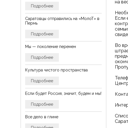
на ве
Подробнее
Необх
Если 
Саратовцы отправились на «МолоТ» в
контр
Пермь
семьи
свиде
Подробнее
Во вр
Мы — поколение перемен
штраф
предм
Подробнее
оконч
Пропу
Культура чистого пространства
Телеф
Подробнее
Центр
Если будет Россия, значит, будем и мы!
Конта
Подробнее
Интер
Списо
Все дело в глине
Сарат
Подробнее