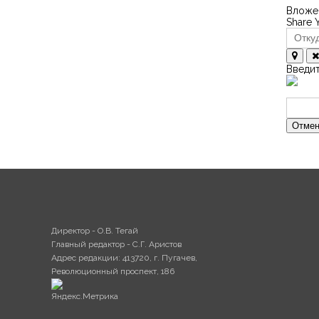
Вложен
Share 
Введит
Отмен
Директор - О.В. Тегай
Главный редактор - С.Г. Аристов
Адрес редакции: 413720, г. Пугачев,
Революционный проспект, 186