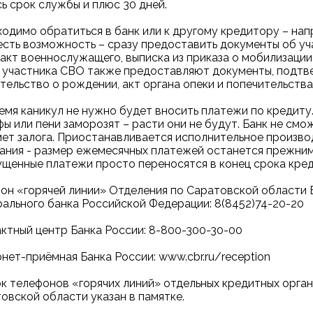
сь срок службы и плюс 30 дней.
одимо обратиться в банк или к другому кредитору – нап
есть возможность – сразу предоставить документы об у
акт военнослужащего, выписка из приказа о мобилизации 
 участника СВО также предоставляют документы, подтв
тельство о рождении, акт органа опеки и попечительства)
емя каникул не нужно будет вносить платежи по кредиту.
ы или пени заморозят – расти они не будут. Банк не смо
ет залога. Приостанавливается исполнительное производ
ания - размер ежемесячных платежей останется прежним.
щенные платежи просто переносятся в конец срока кред
он «горячей линии» Отделения по Саратовской области 
ального банка Российской Федерации:
8(8452)74-20-20
ктный центр Банка России:
8-800-300-30-00
нет-приёмная Банка России:
www.cbr.ru/reception
к телефонов «горячих линий» отдельных кредитных орга
овской области указан в памятке.