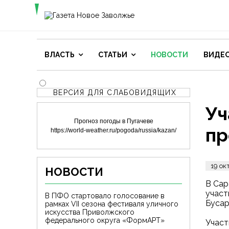
ВЛАСТЬ
СТАТЬИ
НОВОСТИ
ВИДЕ
ВЕРСИЯ ДЛЯ СЛАБОВИДЯЩИХ
Уч
Прогноз погоды в Пугачеве
пр
https://world-weather.ru/pogoda/russia/kazan/
19 ок
НОВОСТИ
В Сар
участ
В ПФО стартовало голосование в
Бусар
рамках VII сезона фестиваля уличного
искусства Приволжского
федерального округа «ФормАРТ»
Участ