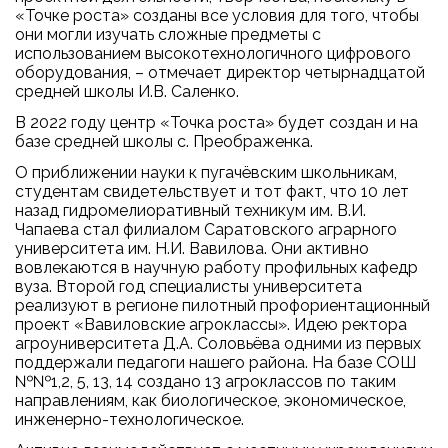
«Точке роста» созданы все условия для того, чтобы
они могли изучать сложные предметы с
использованием высокотехнологичного цифрового
оборудования, – отмечает директор четырнадцатой
средней школы И.В. Саленко.
В 2022 году центр «Точка роста» будет создан и на
базе средней школы с. Преображенка.
О приближении науки к пугачёвским школьникам,
студентам свидетельствует и тот факт, что 10 лет
назад гидромелиоративный техникум им. В.И.
Чапаева стал филиалом Саратовского аграрного
университета им. Н.И. Вавилова. Они активно
вовлекаются в научную работу профильных кафедр
вуза. Второй год специалисты университета
реализуют в регионе пилотный профориентационный
проект «Вавиловские агроклассы». Идею ректора
агроуниверситета Д.А. Соловьёва одними из первых
поддержали педагоги нашего района. На базе СОШ
№№1,2, 5, 13, 14 создано 13 агроклассов по таким
направлениям, как биологическое, экономическое,
инженерно-технологическое.