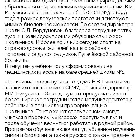
Активно взаимодействует с местными учреждениями
образования и Саратовский медуниверситет им. В.И.
Разумовского. Так, только на базе СОШ №3 с 1999
года в рамках довузовской подготовки действуют
химико-биологические классы. По словам директора
школы О.Д. Бордуновой, благодаря сотрудничеству
вуза и школы здесь прошли обучение свыше 200
школьников. И более 20 из них сегодня стоят на
страже здоровья жителей нашего района -
пополнили ряды сотрудников Пугачёвской районной
больницы.
В текущем учебном году сформированы два
медицинских класса и на базе средней школы №1.
- По инициативе депутата Госдумы Н.В. Панкова мы
заключили соглашение с СГМУ, - поясняет директор
М.И. Никулина. - Этот документ предусматривает
более широкое сотрудничество медуниверситета с
районами, в том числе и профориентацию
школьников. Те, кто хочет стать врачом, смогут
учиться в профильных классах, поступить в вуз и
после обучения вернуться работать в родной район.
Программа обучения включает углубленное изучение
химии и биологии, а также русского языка - предмета,