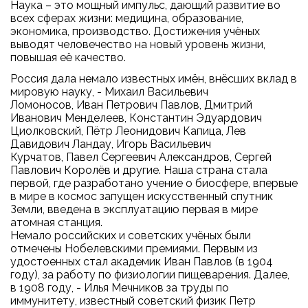
Наука – это мощный импульс, дающий развитие во
всех сферах жизни: медицина, образование,
экономика, производство. Достижения учёных
выводят человечество на новый уровень жизни,
повышая её качество.
Россия дала немало известных имён, внёсших вклад в
мировую науку, - Михаил Васильевич
Ломоносов, Иван Петрович Павлов, Дмитрий
Иванович Менделеев, Константин Эдуардович
Циолковский, Пётр Леонидович Капица, Лев
Давидович Ландау, Игорь Васильевич
Курчатов, Павел Сергеевич Александров, Сергей
Павлович Королёв и другие. Наша страна стала
первой, где разработано учение о биосфере, впервые
в мире в космос запущен искусственный спутник
Земли, введена в эксплуатацию первая в мире
атомная станция.
Немало российских и советских учёных были
отмечены Нобелевскими премиями. Первым из
удостоенных стал академик Иван Павлов (в 1904
году), за работу по физиологии пищеварения. Далее,
в 1908 году, - Илья Мечников за труды по
иммунитету, известный советский физик Петр