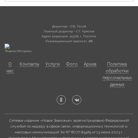
Директор - О.В. Тегай
Главный редактор - С.Г. Аристов
Адрес редакции: 413720, г. Пугачев,
Революционный проспект, 186
О
Контакты
Услуги
Фото
Архив
Политика
нас
обработки
персональных
данных
Сетевое издание «Новое Заволжье» зарегистрировано Федеральной
службой по надзору в сфере связи, информационных технологий и
массовых коммуникаций Эл № ФС77-85465 от 13 июня 2023 г.
Учредители: Министерство информации и массовых коммуникаций