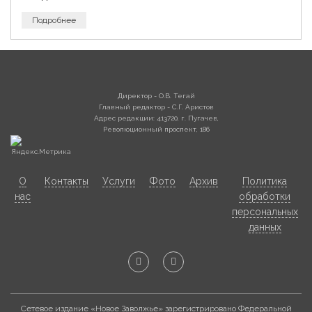
Подробнее
Директор - О.В. Тегай
Главный редактор - С.Г. Аристов
Адрес редакции: 413720, г. Пугачев,
Революционный проспект, 186
О
Контакты
Услуги
Фото
Архив
Политика
нас
обработки
персональных
данных
Сетевое издание «Новое Заволжье» зарегистрировано Федеральной