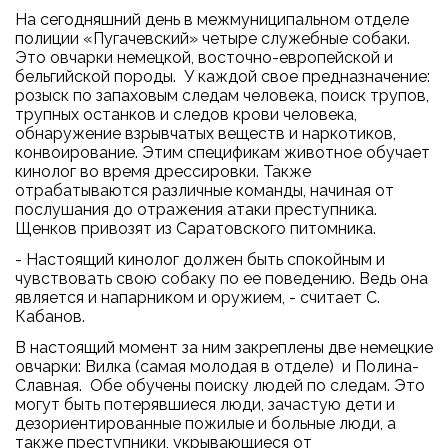
На сегодняшний день в межмуниципальном отделе
полиции «Пугачевский» четыре служебные собаки.
Это овчарки немецкой, восточно-европейской и
бельгийской породы. У каждой свое предназначение:
розыск по запаховым следам человека, поиск трупов,
трупных останков и следов крови человека,
обнаружение взрывчатых веществ и наркотиков,
конвоирование. Этим спецификам животное обучает
кинолог во время дрессировки. Также
отрабатываются различные команды, начиная от
послушания до отражения атаки преступника.
Щенков привозят из Саратовского питомника.
- Настоящий кинолог должен быть спокойным и
чувствовать свою собаку по ее поведению. Ведь она
является и напарником и оружием, - считает С.
Кабанов.
В настоящий момент за ним закреплены две немецкие
овчарки: Вилка (самая молодая в отделе) и Полина-
Славная. Обе обучены поиску людей по следам. Это
могут быть потерявшиеся люди, зачастую дети и
дезориентированные пожилые и больные люди, а
также преступники, укрывающиеся от