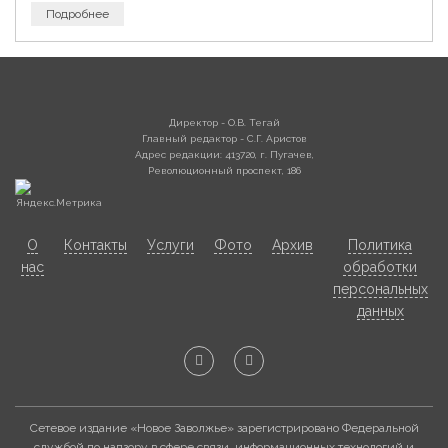
Подробнее
Директор - О.В. Тегай
Главный редактор - С.Г. Аристов
Адрес редакции: 413720, г. Пугачев,
Революционный проспект, 186
О
Контакты
Услуги
Фото
Архив
Политика
нас
обработки
персональных
данных
Сетевое издание «Новое Заволжье» зарегистрировано Федеральной
службой по надзору в сфере связи, информационных технологий и