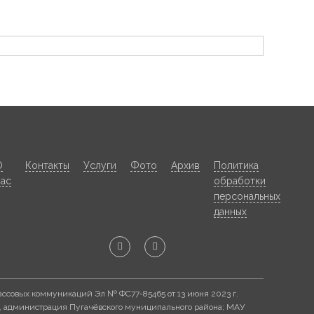
О
Контакты
Услуги
Фото
Архив
Политика
нас
обработки
персональных
данных
ассовых коммуникаций Эл № ФС77-85465 от 13 июня 2023 г.
, администрация Пугачёвского муниципального района; МАУ