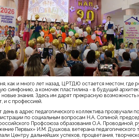
ня, как и много лет назад, ЦРТДЮ остается местом, где
ую симфонию, а комочек пластилина - в будущий архите
 новые знания. Здесь им дарят прекрасную возможность н
, и с профессией.
т день в адрес педагогического коллектива прозвучали п
истрации по социальным вопросам Н.А. Сопиной, предсе
оссийского Профсоюза образования О.А. Проводиной, р
ение Первых» И.М. Душкова, ветерана педагогического тр
али Центру дальнейших успехов, процветания, творческо