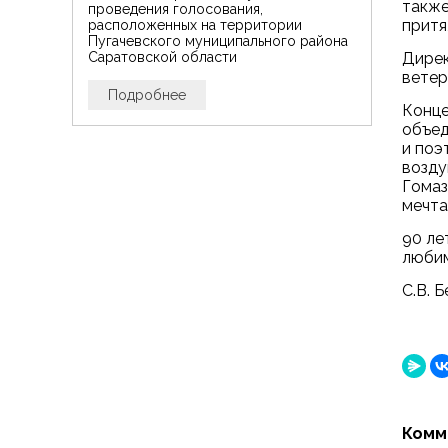
также
проведения голосования,
притя
расположенных на территории
Пугачевского муниципального района
Дирек
Саратовской области
ветер
Подробнее
Конце
объед
и поэ
возду
Гомаз
мечта
90 ле
любим
С.В. 
Комм