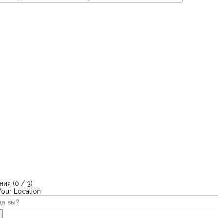
ия (
0
/ 3)
Your Location