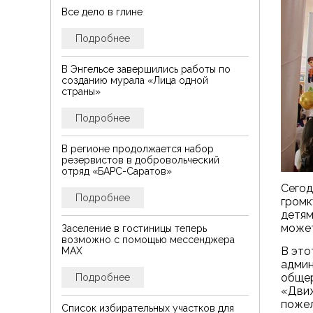
Все дело в глине
Подробнее
В Энгельсе завершились работы по
созданию мурала «Лица одной
страны»
Подробнее
В регионе продолжается набор
резервистов в добровольческий
отряд «БАРС-Саратов»
Сегод
Подробнее
громк
детям
может
Заселение в гостиницы теперь
возможно с помощью мессенджера
В это
MAX
админ
общер
Подробнее
«Движ
пожел
Список избирательных участков для