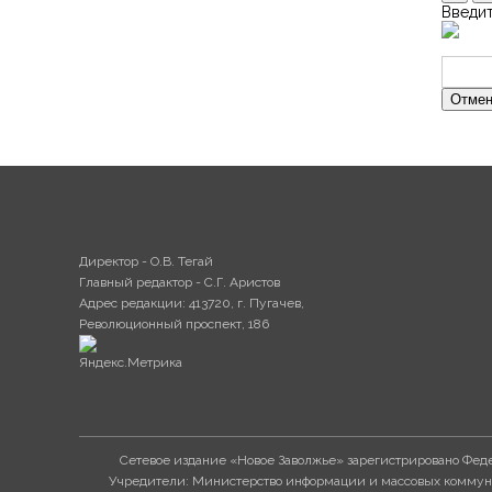
Введит
Отмен
Директор - О.В. Тегай
Главный редактор - С.Г. Аристов
Адрес редакции: 413720, г. Пугачев,
Революционный проспект, 186
Сетевое издание «Новое Заволжье» зарегистрировано Феде
Учредители: Министерство информации и массовых коммуни