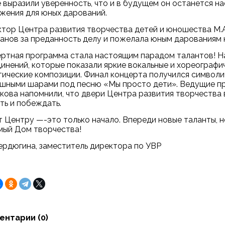
 выразили уверенность, что и в будущем он останется н
жения для юных дарований.
тор Центра развития творчества детей и юношества М.А
анов за преданность делу и пожелала юным дарованиям 
ртная программа стала настоящим парадом талантов! На
инений, которые показали яркие вокальные и хореографи
тические композиции. Финал концерта получился символич
шными шарами под песню «Мы просто дети». Ведущие пр
кова напомнили, что двери Центра развития творчества в
ть и побеждать.
т Центру —-это только начало. Впереди новые таланты, 
ый Дом творчества!
Бердюгина, заместитель директора по УВР
ентарии (
0
)