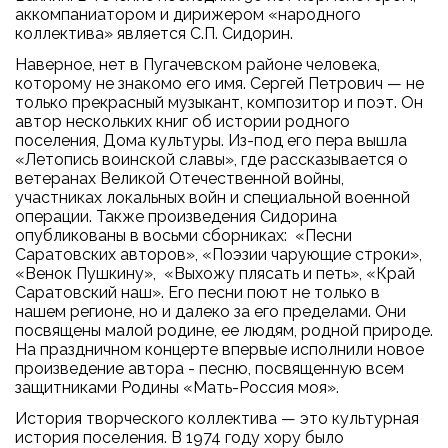
аккомпаниатором и дирижером «народного
коллектива» является С.П. Сидорин.
Наверное, нет в Пугачевском районе человека,
которому не знакомо его имя. Сергей Петрович — не
только прекрасный музыкант, композитор и поэт. Он
автор нескольких книг об истории родного
поселения, Дома культуры. Из-под его пера вышла
«Летопись воинской славы», где рассказывается о
ветеранах Великой Отечественной войны,
участниках локальных войн и специальной военной
операции. Также произведения Сидорина
опубликованы в восьми сборниках: «Песни
Саратовских авторов», «Поэзии чарующие строки»,
«Венок Пушкину», «Выхожу плясать и петь», «Край
Саратовский наш». Его песни поют не только в
нашем регионе, но и далеко за его пределами. Они
посвящены малой родине, ее людям, родной природе.
На праздничном концерте впервые исполнили новое
произведение автора - песню, посвященную всем
защитниками Родины «Мать-Россия моя».
История творческого коллектива — это культурная
история поселения. В 1974 году хору было