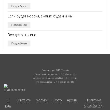
Подробнее
Если будет Россия, значит, будем и мы!
Подробнее
Все дело в глине
Подробнее
Директор - О.В. Тегай
Главный редактор - С.Г. Аристов
Адрес редакции: 413720, г. Пугачев,
Революционный проспект, 186
О
Контакты
Услуги
Фото
Архив
Политика
нас
обработки