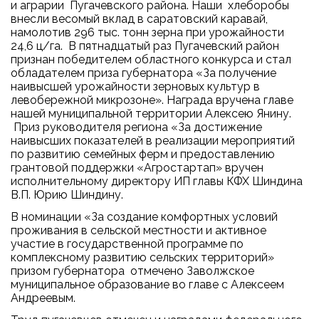
и аграрии Пугачевского района. Наши хлеборобы
внесли весомый вклад в саратовский каравай,
намолотив 296 тыс. тонн зерна при урожайности
24,6 ц/га. В пятнадцатый раз Пугачевский район
признан победителем областного конкурса и стал
обладателем приза губернатора «За получение
наивысшей урожайности зерновых культур в
левобережной микрозоне». Награда вручена главе
нашей муниципальной территории Алексею Янину.
Приз руководителя региона «За достижение
наивысших показателей в реализации мероприятий
по развитию семейных ферм и предоставлению
грантовой поддержки «Агростартап» вручен
исполнительному директору ИП главы КФХ Шиндина
В.П. Юрию Шиндину.
В номинации «За создание комфортных условий
проживания в сельской местности и активное
участие в государственной программе по
комплексному развитию сельских территорий»
призом губернатора отмечено Заволжское
муниципальное образование во главе с Алексеем
Андреевым.