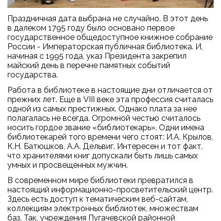
Праздничная дата выбрана не случайно. В этот день
в далеком 1795 году было основано первое
государственное общедоступное книжное собрание
России - Императорская публичная библиотека. И,
начиная с 1995 года, указ Президента закрепил
майский день в перечне памятных событий
государства.
Работа в библиотеке в настоящие дни отличается от
прежних лет. Еще в VIII веке эта профессия считалась
одной из самых престижных. Однако плата за нее
полагалась не всегда. Огромной честью считалось
носить гордое звание «библиотекарь». Одни имена
библиотекарей того времени чего стоят: И.А. Крылов,
К.Н. Батюшков, А.А. Дельвиг. Интересен и тот факт,
что хранителями книг допускали быть лишь самых
умных и просвещенных мужчин.
В современном мире библиотеки превратился в
настоящий информационно-просветительский центр.
Здесь есть доступ к тематическим веб-сайтам,
коллекциям электронных библиотек, множествам
баз. Так, учреждения Пугачевской районной