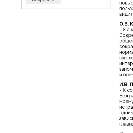
повыс
польз
видит
О.В. 
- Я с
Совре
общен
сокра
норма
школь
интер
запом
и пов
И.В. 
- К с
Безгр
моему
испра
одним
завис
главн