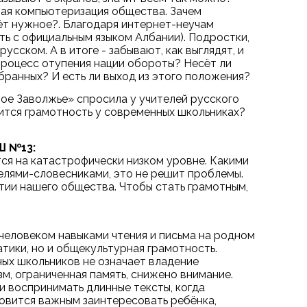
ая компьютеризация общества. Зачем
ёт нужное?. Благодаря интернет-неучам
ть с официальным языком Албании). Подростки,
сском. А в итоге - забывают, как выглядят, и
процесс отупения нации обороты? Несёт ли
бранных? И есть ли выход из этого положения?
ое Заволжье» спросила у учителей русского
дится грамотность у современных школьниках?
Ш №13:
ся на катастрофически низком уровне. Какими
елями-словесниками, это не решит проблемы.
тии нашего общества. Чтобы стать грамотным,
 человеком навыками чтения и письма на родном
атики, но и общекультурная грамотность.
ных школьников не означает владение
м, ограниченная память, снижено внимание.
и воспринимать длинные тексты, когда
овится важным заинтересовать ребёнка,