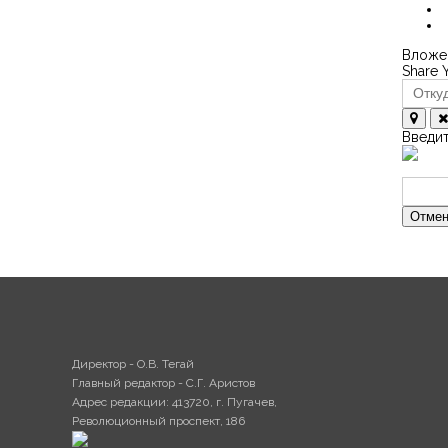
Вложен
Share 
Введит
Отмен
Директор - О.В. Тегай
Главный редактор - С.Г. Аристов
Адрес редакции: 413720, г. Пугачев,
Революционный проспект, 186