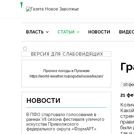
ВЛАСТЬ
СТАТЬИ
НОВОСТИ
ВИДЕ
ВЕРСИЯ ДЛЯ СЛАБОВИДЯЩИХ
Гр
Прогноз погоды в Пугачеве
https://world-weather.ru/pogoda/russia/kazan/
16 фе
21 ф
НОВОСТИ
Колич
Какой
В ПФО стартовало голосование в
стрем
рамках VII сезона фестиваля уличного
прави
искусства Приволжского
были 
федерального округа «ФормАРТ»
так и