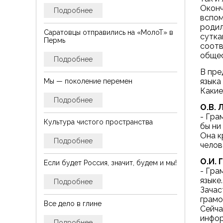
Оконч
Подробнее
вспом
родил
Саратовцы отправились на «МолоТ» в
сутка
Пермь
соотв
общес
Подробнее
В пре
языка
Мы — поколение перемен
Какие
Подробнее
О.В. 
- Гра
Культура чистого пространства
бы ни
Она к
Подробнее
челов
О.И. 
Если будет Россия, значит, будем и мы!
- Гра
языке
Подробнее
Зачас
грамо
Все дело в глине
Сейча
инфор
Подробнее