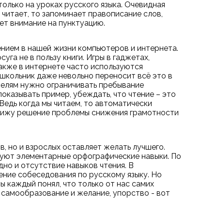
олько на уроках русского языка. Очевидная
к читает, то запоминает правописание слов,
ет внимание на пунктуацию.
ением в нашей жизни компьютеров и интернета.
а не в пользу книги. Игры в гаджетах,
акже в интернете часто используются
 школьник даже невольно переносит всё это в
телям нужно ограничивать пребывание
оказывать пример, убеждать, что чтение – это
 Ведь когда мы читаем, то автоматически
я вижу решение проблемы снижения грамотности
, но и взрослых оставляет желать лучшего.
твуют элементарные орфографические навыки. По
дно и отсутствие навыков чтения. В
ение собеседования по русскому языку. Но
 каждый понял, что только от нас самих
 самообразование и желание, упорство - вот