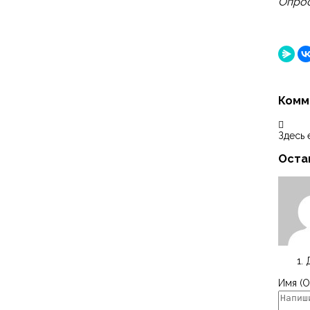
Опрос
Комм
Здесь 
Оста
Имя (О