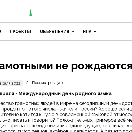
О
ПРОЕКТЫ
ОБЪЯВЛЕНИЯ
НПА
амотными не рождаются
Просмотров: 510
враля 2022
евраля - Международный день родного языка
ество грамотных людей в мире на сегодняшний день дост
 процент от этого числа - жители России? Хорошо если 
ительно катится к нулю в современной языковой атмосфе
льно писать и говорить? Положительных примеров всё ме
дикторы на телевидении или радиоведущие, то сейчас вс
 льются из уст певцов, актёров и депутатов. А раз это по