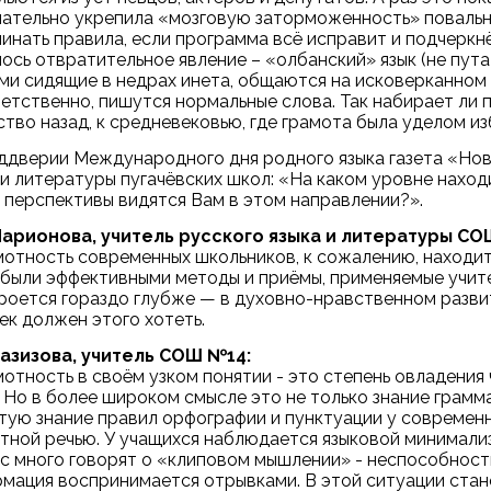
ательно укрепила «мозговую заторможенность» повальн
инать правила, если программа всё исправит и подчеркн
ось отвратительное явление – «олбанский» язык (не пута
ми сидящие в недрах инета, общаются на исковерканном ру
етственно, пишутся нормальные слова. Так набирает ли 
тво назад, к средневековью, где грамота была уделом из
ддверии Международного дня родного языка газета «Нов
 и литературы пугачёвских школ: «На каком уровне нахо
 перспективы видятся Вам в этом направлении?».
Ларионова, учитель русского языка и литературы СО
мотность современных школьников, к сожалению, находит
 были эффективными методы и приёмы, применяемые учит
роется гораздо глубже — в духовно-нравственном разви
ек должен этого хотеть.
Газизова, учитель СОШ №14:
мотность в своём узком понятии - это степень овладения
. Но в более широком смысле это не только знание грамм
тую знание правил орфографии и пунктуации у современ
тной речью. У учащихся наблюдается языковой минимализ
с много говорят о «клиповом мышлении» - неспособност
мация воспринимается отрывками. В этой ситуации стан