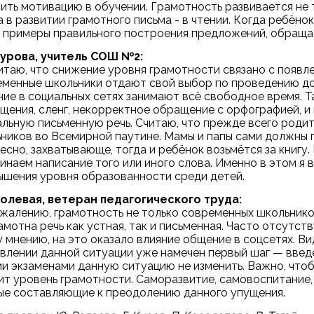
ить мотивацию в обучении. Грамотность развивается не т
а в развитии грамотного письма - в чтении. Когда ребёно
 примеры правильного построения предложений, обраща
Курова, учитель СОШ №2:
читаю, что снижение уровня грамотности связано с появл
менные школьники отдают свой выбор по проведению досуг
ие в социальных сетях занимают всё свободное время. Т
щения, сленг, некорректное обращение с орфографией, и
льную письменную речь. Считаю, что прежде всего роди
ников во Всемирной паутине. Мамы и папы сами должны п
есно, захватывающе, тогда и ребёнок возьмётся за книгу.
инаем написание того или иного слова. Именно в этом 
ышения уровня образованности среди детей.
Полевая, ветеран педагогического труда:
ожалению, грамотность не только современных школьников
амотна речь как устная, так и письменная. Часто отсутс
 мнению, на это оказало влияние общение в соцсетях. Ви
влении данной ситуации уже намечен первый шаг — введ
и экзаменами данную ситуацию не изменить. Важно, чтобы
ит уровень грамотности. Саморазвитие, самовоспитание,
ые составляющие к преодолению данного упущения.