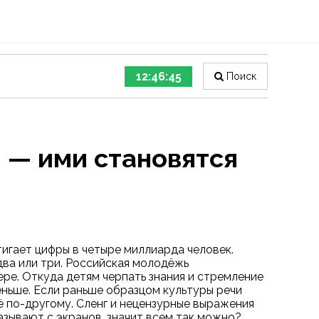
12:46:46
Поиск
 — ими становятся
игает цифры в четыре миллиарда человек.
два или три. Российская молодёжь
ре. Откуда детям черпать знания и стремление
ньше. Если раньше образцом культуры речи
ё по-другому. Сленг и нецензурные выражения
казывают с экранов, значит всем так можно?