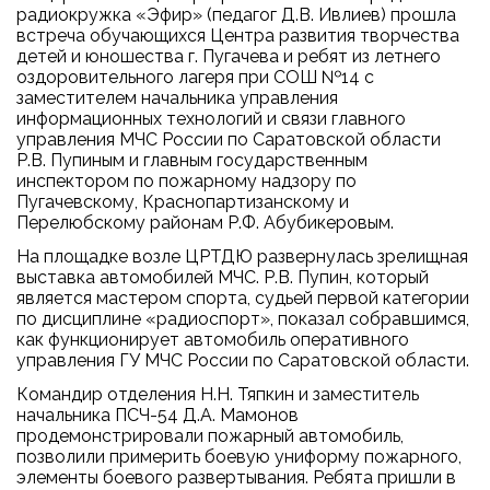
радиокружка «Эфир» (педагог Д.В. Ивлиев) прошла
встреча обучающихся Центра развития творчества
детей и юношества г. Пугачева и ребят из летнего
оздоровительного лагеря при СОШ №14 с
заместителем начальника управления
информационных технологий и связи главного
управления МЧС России по Саратовской области
Р.В. Пупиным и главным государственным
инспектором по пожарному надзору по
Пугачевскому, Краснопартизанскому и
Перелюбскому районам Р.Ф. Абубикеровым.
На площадке возле ЦРТДЮ развернулась зрелищная
выставка автомобилей МЧС. Р.В. Пупин, который
является мастером спорта, судьей первой категории
по дисциплине «радиоспорт», показал собравшимся,
как функционирует автомобиль оперативного
управления ГУ МЧС России по Саратовской области.
Командир отделения Н.Н. Тяпкин и заместитель
начальника ПСЧ-54 Д.А. Мамонов
продемонстрировали пожарный автомобиль,
позволили примерить боевую униформу пожарного,
элементы боевого развертывания. Ребята пришли в