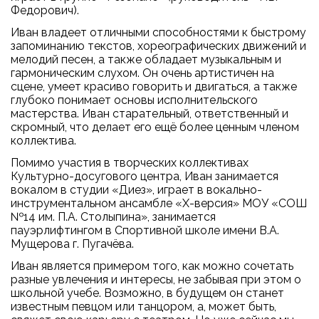
Федорович).
Иван владеет отличными способностями к быстрому
запоминанию текстов, хореографических движений и
мелодий песен, а также обладает музыкальным и
гармоническим слухом. Он очень артистичен на
сцене, умеет красиво говорить и двигаться, а также
глубоко понимает основы исполнительского
мастерства. Иван старательный, ответственный и
скромный, что делает его ещё более ценным членом
коллектива.
Помимо участия в творческих коллективах
Культурно-досугового центра, Иван занимается
вокалом в студии «Диез», играет в вокально-
инструментальном ансамбле «X-версия» МОУ «СОШ
№14 им. П.А. Столыпина», занимается
пауэрлифтингом в Спортивной школе имени В.А.
Мущерова г. Пугачёва.
Иван является примером того, как можно сочетать
разные увлечения и интересы, не забывая при этом о
школьной учебе. Возможно, в будущем он станет
известным певцом или танцором, а, может быть,