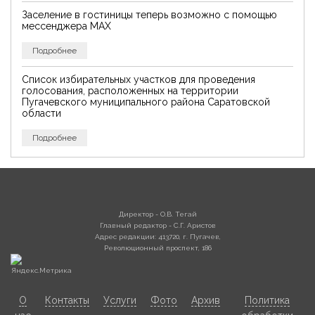
Заселение в гостиницы теперь возможно с помощью
мессенджера MAX
Подробнее
Список избирательных участков для проведения
голосования, расположенных на территории
Пугачевского муниципального района Саратовской
области
Подробнее
Директор - О.В. Тегай
Главный редактор - С.Г. Аристов
Адрес редакции: 413720, г. Пугачев,
Революционный проспект, 186
О
Контакты
Услуги
Фото
Архив
Политика