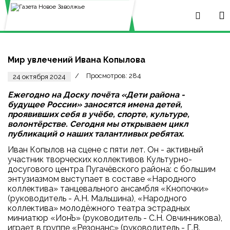
Мир увлечений Ивана Копылова
Просмотров: 284
24 октября 2024
Ежегодно на Доску почёта «Дети района -
будущее России» заносятся имена детей,
проявивших себя в учёбе, спорте, культуре,
волонтёрстве. Сегодня мы открываем цикл
публикаций о наших талантливых ребятах.
Иван Копылов на сцене с пяти лет. Он - активный
участник творческих коллективов Культурно-
досугового центра Пугачёвского района: с большим
энтузиазмом выступает в составе «Народного
коллектива» танцевального ансамбля «Кнопочки»
(руководитель - А.Н. Мальшина), «Народного
коллектива» молодёжного театра эстрадных
миниатюр «ИонЪ» (руководитель - С.Н. Овчинникова),
играет в группе «Резонанс» (руководитель - Г.В.