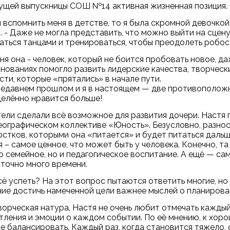
ущей выпускницы СОШ №14 активная жизненная позиция. О
и вспомнить меня в детстве, то я была скромной девочкой
. - Даже не могла представить, что можно выйти на сцен
аться танцами и тренироваться, чтобы преодолеть робост
ня она - человек, который не боится пробовать новое, да
нованиях помогло развить лидерские качества, творческ
сти, которые «прятались» в начале пути.
 недавнем прошлом и я в настоящем — две противоположно
елённо нравится больше!
ели сделали всё возможное для развития дочери. Настя 
еографическом коллективе «Юность». Безусловно, разно
остков, которыми она «питается» и будет питаться дальше
я – самое ценное, что может быть у человека. Конечно, 
о семейное, но и педагогическое воспитание. А ещё — с
точно много времени.
сё успеть? На этот вопрос пытаются ответить многие, но
ие достичь намеченной цели важнее мыслей о планирован
ворческая натура, Настя не очень любит отмечать каждый
тления и эмоции о каждом событии. По её мнению, к хор
е балансировать. Каждый раз, когда становится тяжело, 