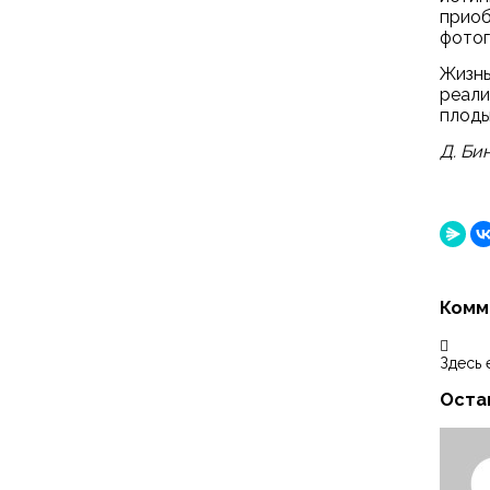
приоб
фотог
Жизнь
реали
плоды
Д. Би
Комм
Здесь 
Оста