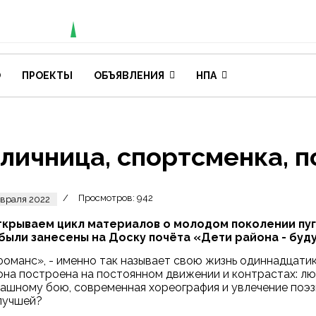
О
ПРОЕКТЫ
ОБЪЯВЛЕНИЯ
НПА
личница, спортсменка, 
Просмотров: 942
враля 2022
ткрываем цикл материалов о молодом поколении пуг
были занесены на Доску почёта «Дети района - буд
оманс», - именно так называет свою жизнь одиннадцат
она построена на постоянном движении и контрастах: лю
ашному бою, современная хореография и увлечение поэзи
лучшей?