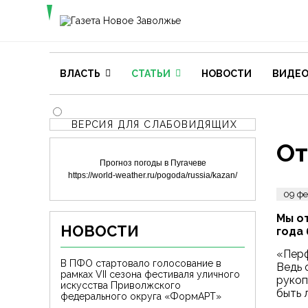
ВЛАСТЬ
СТАТЬИ
НОВОСТИ
ВИДЕ
ВЕРСИЯ ДЛЯ СЛАБОВИДЯЩИХ
От
Прогноз погоды в Пугачеве
https://world-weather.ru/pogoda/russia/kazan/
09 фе
Мы о
НОВОСТИ
года
«Перф
В ПФО стартовало голосование в
Ведь 
рамках VII сезона фестиваля уличного
рукоп
искусства Приволжского
быть 
федерального округа «ФормАРТ»