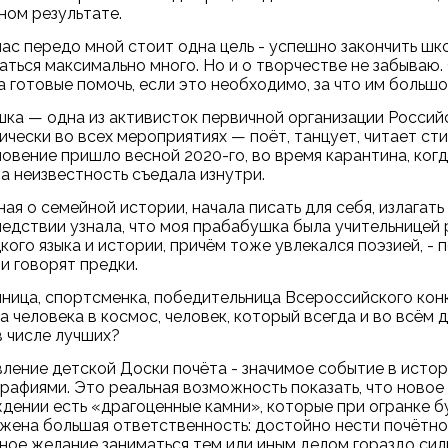
ном результате.
час передо мной стоит одна цель - успешно закончить школ
аться максимально много. Но и о творчестве не забываю
а готовые помочь, если это необходимо, за что им большо
ка — одна из активисток первичной организации Россий
ически во всех мероприятиях — поёт, танцует, читает сти
овение пришло весной 2020-го, во время карантина, когд
 а неизвестность съедала изнутри.
зная о семейной истории, начала писать для себя, излага
едствии узнала, что моя прабабушка была учительницей р
кого языка и истории, причём тоже увлекался поэзией, - 
и говорят предки.
ница, спортсменка, победительница Всероссийского конк
а человека в космос, человек, который всегда и во всём д
в числе лучших?
вление детской Доски почёта - значимое событие в истор
рафиями. Это реальная возможность показать, что новое
дении есть «драгоценные камни», которые при огранке буд
жена большая ответственность: достойно нести почётное
ное желание заниматься тем или иным делом гораздо сил