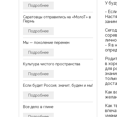
У буд
Подробнее
- Есл
Настя
Саратовцы отправились на «МолоТ» в
заним
Пермь
Сегод
Подробнее
сорев
лично
Мы — поколение перемен
- Я в
опред
Подробнее
Родит
в хор
Культура чистого пространства
для р
знани
Подробнее
тольк
доста
Если будет Россия, значит, будем и мы!
Как в
Подробнее
желан
Как т
Все дело в глине
впеча
умени
Подробнее