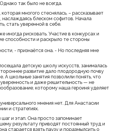
днако так было не всегда.
, которая многого стеснялась, – рассказывает
у, наслаждаясь блеском софитов. Начала
ь, стать уверенной в себе.
же иногда рисковать. Участие в конкурсах и
ие способности и раскрыло те стороны
сти, - признаётся она. - Но последняя мне
посещала детскую школу искусств, занималась
стороннее развитие дало плодородную почву
. А школьные занятия позволили понять, что
та уверенность и даже решительность — не
амообразование, которому наша героиня уделяет
 универсального мнения нет. Для Анастасии
ии и стратегиях.
 шаг и этап. Она просто запоминает
ошему результату приводят постоянный труд и
она старается взять паузу и поразмылсить о