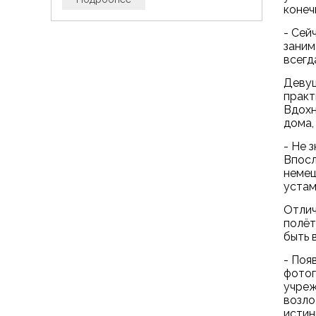
конеч
- Сей
заним
всегд
Девуш
практ
Вдохн
дома,
- Не 
Впосл
немец
устам
Отлич
полёт
быть 
- Поя
фотог
учреж
возло
истин