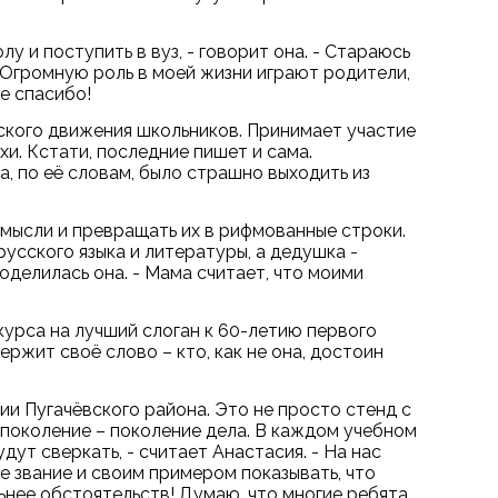
у и поступить в вуз, - говорит она. - Стараюсь
. Огромную роль в моей жизни играют родители,
е спасибо!
ского движения школьников. Принимает участие
хи. Кстати, последние пишет и сама.
а, по её словам, было страшно выходить из
ть мысли и превращать их в рифмованные строки.
усского языка и литературы, а дедушка -
поделилась она. - Мама считает, что моими
урса на лучший слоган к 60-летию первого
ержит своё слово – кто, как не она, достоин
ии Пугачёвского района. Это не просто стенд с
 поколение – поколение дела. В каждом учебном
ут сверкать, - считает Анастасия. - На нас
 звание и своим примером показывать, что
ьнее обстоятельств! Думаю, что многие ребята