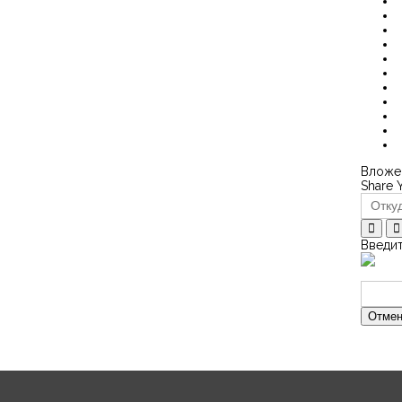
Вложен
Share 
Введит
Отмен