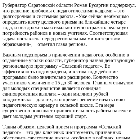
Губернатор Саратовской области Роман Бусаргин подчеркнул,
что решение проблемы с педагогическими кадрами – это
долгосрочная и системная работа. «Уже сейчас необходимо
определить квоту целевого приема на ближайшие четыре
года, и она должна максимально точно отражать реальную
потребность районов в новых учителях. Соответствующая
задача поставлена перед региональным министерством
образования», – отметил глава региона.
Важным подспорьем в привлечении педагогов, особенно в
отдаленные уголки области, губернатор назвал действующую
региональную программу «Сельский педагог». Ее
эффективность подтверждена, и в этом году действие
программы было значительно расширено. Количество
участников увеличено с 15 до 30 человек. Главным стимулом
для молодых специалистов является солидная
единовременная выплата – один миллион рублей
«подъемных» – для тех, кто примет решение начать свою
педагогическую карьеру в сельской школе. Эта мера
существенно повышает привлекательность работы на селе и
дает молодым учителям хороший старт.
Таким образом, целевой прием и программа «Сельский
педагог» – это два ключевых инструмента, призванных
обеспечить саратовские школы, особенно в районах, новым