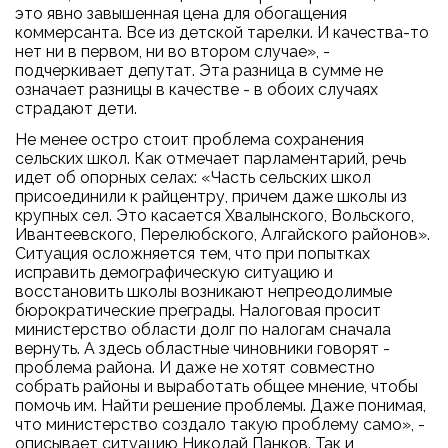
это явно завышенная цена для обогащения
коммерсанта. Все из детской тарелки. И качества-то
нет ни в первом, ни во втором случае», -
подчеркивает депутат. Эта разница в сумме не
означает разницы в качестве - в обоих случаях
страдают дети.
Не менее остро стоит проблема сохранения
сельских школ. Как отмечает парламентарий, речь
идет об опорных селах: «Часть сельских школ
присоединили к райцентру, причем даже школы из
крупных сел. Это касается Хвалынского, Вольского,
Ивантеевского, Перелюбского, Алгайского районов».
Ситуация осложняется тем, что при попытках
исправить демографическую ситуацию и
восстановить школы возникают непреодолимые
бюрократические преграды. Налоговая просит
министерство области долг по налогам сначала
вернуть. А здесь областные чиновники говорят -
проблема района. И даже не хотят совместно
собрать районы и выработать общее мнение, чтобы
помочь им. Найти решение проблемы. Даже понимая,
что министерство создало такую проблему само», -
описывает ситуацию Николай Панков. Так и