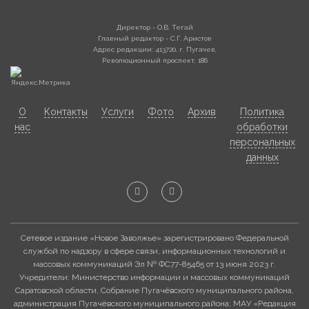
Директор - О.В. Тегай
Главный редактор - С.Г. Аристов
Адрес редакции: 413720, г. Пугачев,
Революционный проспект, 186
О
Контакты
Услуги
Фото
Архив
Политика
нас
обработки
персональных
данных
Сетевое издание «Новое Заволжье» зарегистрировано Федеральной
службой по надзору в сфере связи, информационных технологий и
массовых коммуникаций Эл № ФС77-85465 от 13 июня 2023 г.
Учредители: Министерство информации и массовых коммуникаций
Саратовской области, Собрание Пугачёвского муниципального района,
администрация Пугачёвского муниципального района; МАУ «Редакция