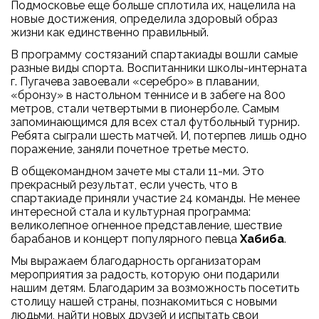
Подмосковье еще больше сплотила их, нацелила на
новые достижения, определила здоровый образ
жизни как единственно правильный.
В программу состязаний спартакиады вошли самые
разные виды спорта. Воспитанники школы-интерната
г. Пугачева завоевали «серебро» в плавании,
«бронзу» в настольном теннисе и в забеге на 800
метров, стали четвертыми в пионерболе. Самым
запоминающимся для всех стал футбольный турнир.
Ребята сыграли шесть матчей. И, потерпев лишь одно
поражение, заняли почетное третье место.
В общекомандном зачете мы стали 11-ми. Это
прекрасный результат, если учесть, что в
спартакиаде приняли участие 24 команды. Не менее
интересной стала и культурная программа:
великолепное огненное представление, шествие
барабанов и концерт популярного певца
Хабиба
.
Мы выражаем благодарность организаторам
мероприятия за радость, которую они подарили
нашим детям. Благодарим за возможность посетить
столицу нашей страны, познакомиться с новыми
людьми, найти новых друзей и испытать свои