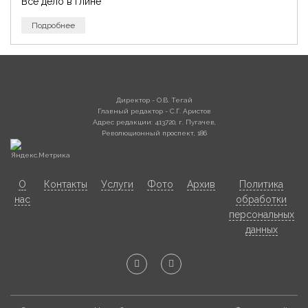
Все дело в глине
Подробнее
Директор - О.В. Тегай
Главный редактор - С.Г. Аристов
Адрес редакции: 413720, г. Пугачев,
Революционный проспект, 186
О
Контакты
Услуги
Фото
Архив
Политика
нас
обработки
персональных
данных