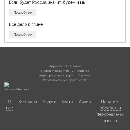
Если будет Россия, значит, будем и мы!
Подробнее
Все дело в глине
Подробнее
Директор - О.В. Тегай
Главный редактор - С.Г. Аристов
Адрес редакции: 413720, г. Пугачев,
Революционный проспект, 186
О
Контакты
Услуги
Фото
Архив
Политика
нас
обработки
персональных
данных