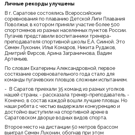
Личные рекорды улучшены
В г. Саратове состоялись Всероссийские
соревнования по плаванию Детской Лиги Плавания
Поволжья, в котором приняли участие более 500
спортсменов из разных населенных пунктов России.
Пугачев представили воспитанники тренера-
преподавателя спортивной школы Е.А. Сииной. Это
Семен Луконин, Илья Комаров, Никита Рудаков,
Дмитрий Фирсов, Арина Заграничнова, Вадим
Артемьев.
По словам Екатерины Александровной, первое
состязание соревновательного года стало для
команды пугачевских пловцов сложным испытанием.
- В Саратов приехали 35 команд из разных уголков
нашей страны, - рассказала тренер-преподаватель. -
Конечно, в состав каждой вошли лучшие пловцы. Но
наши ребята с честью выдержали конкуренцию и
достойно выступили на спортивной арене в
Саратовском дворце водных видов спорта.
Второе место на дистанции 50 метров брассом
выиграл Семен Луконин, обогнав при этом