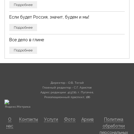
Подробнее
Если будет Россия, значит, будем и мы!
Подробнее
Все дело в глине
Подробнее
Директор - О.В. Тегай
Главный редактор - С.Г. Аристов
Адрес редакции: 413720, г. Пугачев,
Революционный проспект, 186
О
Контакты
Услуги
Фото
Архив
Политика
нас
обработки
персональных