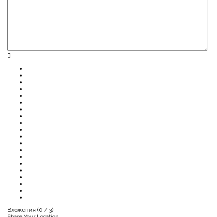
Вложения (
0
/ 3)
Share Your Location