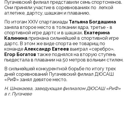
Пугачевский филиал представили семь спортсменов.
Они приняли участие в соревнованиях по легкой
атлетике, дартсу, шашкам и плаванию.
По итогам XXIV спартакиады
Татьяна Богдашина
заняла второе место в толкании ядра, третье - в
спортивной игре дартс и в шашках.
Екатерина
Калинина
признана сильнейшей в спортивной игре
дартс. В этом же виде спорта ее товарищ по
команде
Александр Евтеев
выиграл «серебро».
Егор Богатов
также поднялся на вторую ступень
пьедестала в плавании на 50 метров вольным стилем.
В сильнейшей конкурентной борьбе по итогу трех
дней соревнований Пугачевский филиал ДЮСАШ
«РиФ» занял девятое место.
Н. Шмакаева, заведующая филиалом ДЮСАШ «РиФ»
в г. Пугачеве