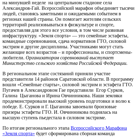
на минувшей неделе на центральном стадионе села
Александров-Гай. Всероссийский марафон объединяет тысячи
людей, становясь заметными и ожидаемыми событием в
регионах нашей страны. Он помогает жителям сельских
территорий реализовываться в физкультуре и спорте,
предоставляя для этого все условия, в том числе развивая
инфраструктуру. «Земля спорта» — это семейные эстафеты,
командные соревнования, сдача нормативов ГТО, силовой
экстрим и другие дисциплины. Участниками могут стать
желающие всех возрастов – и профессионалы, и спортсмены-
любители.
Организатором соревнований выступает
Министерство сельского хозяйства Российской Федерации.
В региональном этапе состязаний приняли участие
представители 14 районов Саратовской области. В программу
вошли «Семейные старты», силовой экстрим и эстафета ГТО.
Пугачев в Александровом Гае представили Егор Сурков,
Галина Цыганова и Ирина Овчинникова. Наши земляки
продемонстрировали высокий уровень подготовки и волю к
победе. Е. Сурков и Г. Цыганова завоевали бронзовые
призеры эстафеты ГТО. И. Овчинникова поднялась на
высшую ступень пьедестала в силовом экстриме.
По итогам регионального этапа
Всероссийского Марафона
«Земля спорта»
будет сформирована сборная команда