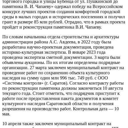
торгового городка и улицы Бубенца от ул. Пушкинской до
памятника В. И. Чапаеву» одержал победу на Всероссийском
конкурсе лучших проектов создания комфортной городской
среды в малых городах и исторических поселениях и получил
грант в размере 85 млн рублей. Отрадно, что в рамках проекта
пройдет и реконструкция памятника В.И. Чапаеву.
По словам начальника отдела строительства и архитектуры
администрации района А.С. Авдеева, в 2022 году была
разработана научно-проектная документация, проведена
историко-культурная экспертиза. В январе 2023 года
проведена экспертиза сметной документации. 3 марта были
объявлены аукционы. По их итогам определены подрядные
организации. 27 марта заключен муниципальный контракт на
проведение работ по сохранению объекта культурного
наследия на сумму один млн 996 тыс. 749 руб. с ООО
«Системы контроля» (г. Саратов). Согласно контракту работы
по реконструкции памятника должны закончиться 10 августа
текущего года. Стоит отметить, что подрядчик приступит к
работе после предоставления пакета документов в комитет
культурного наследия Саратовской области и получения
разрешения на производство работ. Контрольная дата — 10
мая.
10 апреля также заключен муниципальный контракт на