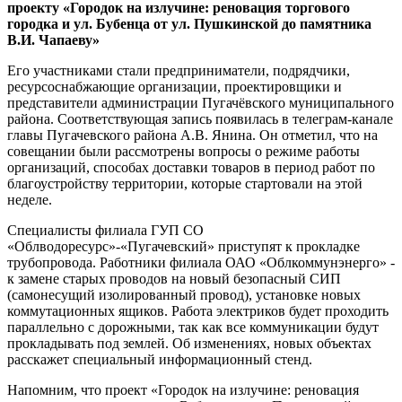
проекту «Городок на излучине: реновация торгового
городка и ул. Бубенца от ул. Пушкинской до памятника
В.И. Чапаеву»
Его участниками стали предприниматели, подрядчики,
ресурсоснабжающие организации, проектировщики и
представители администрации Пугачёвского муниципального
района. Соответствующая запись появилась в телеграм-канале
главы Пугачевского района А.В. Янина. Он отметил, что на
совещании были рассмотрены вопросы о режиме работы
организаций, способах доставки товаров в период работ по
благоустройству территории, которые стартовали на этой
неделе.
Специалисты филиала ГУП СО
«Облводоресурс»-«Пугачевский» приступят к прокладке
трубопровода. Работники филиала ОАО «Облкоммунэнерго» -
к замене старых проводов на новый безопасный СИП
(самонесущий изолированный провод), установке новых
коммутационных ящиков. Работа электриков будет проходить
параллельно с дорожными, так как все коммуникации будут
прокладывать под землей. Об изменениях, новых объектах
расскажет специальный информационный стенд.
Напомним, что проект «Городок на излучине: реновация