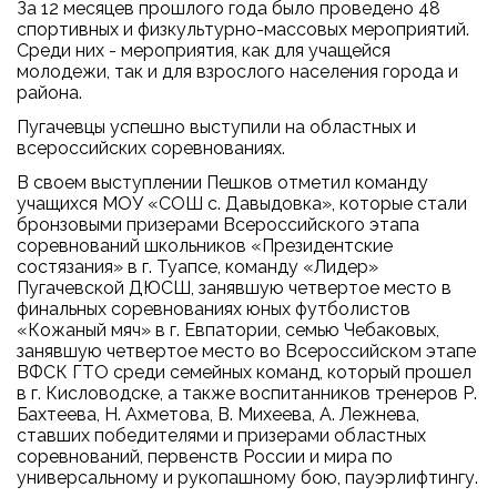
За 12 месяцев прошлого года было проведено 48
спортивных и физкультурно-массовых мероприятий.
Среди них - мероприятия, как для учащейся
молодежи, так и для взрослого населения города и
района.
Пугачевцы успешно выступили на областных и
всероссийских соревнованиях.
В своем выступлении Пешков отметил команду
учащихся МОУ «СОШ с. Давыдовка», которые стали
бронзовыми призерами Всероссийского этапа
соревнований школьников «Президентские
состязания» в г. Туапсе, команду «Лидер»
Пугачевской ДЮСШ, занявшую четвертое место в
финальных соревнованиях юных футболистов
«Кожаный мяч» в г. Евпатории, семью Чебаковых,
занявшую четвертое место во Всероссийском этапе
ВФСК ГТО среди семейных команд, который прошел
в г. Кисловодске, а также воспитанников тренеров Р.
Бахтеева, Н. Ахметова, В. Михеева, А. Лежнева,
ставших победителями и призерами областных
соревнований, первенств России и мира по
универсальному и рукопашному бою, пауэрлифтингу.