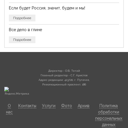
Если будет Россия, значит, будем и мы!
Подробнее
Все дело в глине
Подробнее
Директор - О.В. Тегай
Главный редактор - С.Г. Аристов
Адрес редакции: 413720, г. Пугачев,
Революционный проспект, 186
О
Контакты
Услуги
Фото
Архив
Политика
нас
обработки
персональных
данных