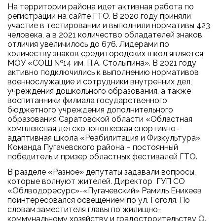
На территории района идет активная работа по
регистрации на сайте ГТО. В 2020 году приняли
участие в тестировании и выполнили нормативы 423
человека, а в 2021 количество обладателей знаков
отличия увеличилось до 676. Лидерами по
количеству знаков среди городских школ является
МОУ «СОШ №14 им. П.А. Столыпина». В 2021 году
активно подключились к выполнению нормативов
военнослужащие и сотрудники внутренних дел,
учреждения дошкольного образования, а также
воспитанники филиала государственного
бюджетного учреждения дополнительного
образования Саратовской области «Областная
комплексная детско-юношеская спортивно-
адаптивная школа «Реабилитация и Физкультура».
Команда Пугачевского района – постоянный
победитель и призер областных фестивалей ГТО.
В разделе «Разное» депутаты задавали вопросы,
которые волнуют жителей. Директор ГУП СО
«Облводоресурс»-«Пугачевский» Рамиль Еникеев
поинтересовался освещением по ул. Гоголя. По
словам заместителя главы по жилищно-
коммунальному хозяйству и градостроительству О.