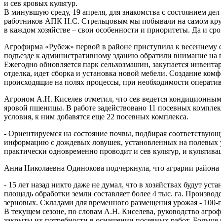
и сев яровых культур.
В минувшую среду, 19 апреля, для знакомства с состоянием де
работников АПК Н.С. Стрельцовым мы побывали на самом кру
в каждом хозяйстве – свои особенности и приоритеты. Да и срок
Агрофирма «Рубеж» первой в районе приступила к весеннему с
подъезде к административному зданию обратили внимание на 
Ежегодно обновляется парк сельхозмашин, закупается инвентар
отделка, идет сборка и установка новой мебели. Создание ко
происходящие на полях процессы, при необходимости оператив
Агроном А.Н. Киселев отметил, что сев ведется кондиционными
яровой пшеницы. В работе задействовано 11 посевных комплексо
условия, к ним добавятся еще 22 посевных комплекса.
- Ориентируемся на состояние почвы, подбирая соответствующи
информацию с дождевых ловушек, установленных на полевых уч
практически одновременно проводит и сев культур, и культива
Анна Николаевна Одинокова подчеркнула, что аграрии района с
- 15 лет назад никто даже не думал, что в хозяйствах будут ус
площадь обработки земли составляет более 4 тыс. га. Производ
зерновых. Складами для временного размещения урожая - 100-
В текущем сезоне, по словам А.Н. Киселева, руководство агр
закрыты их потребности в оснащении посевных работ. Больше н