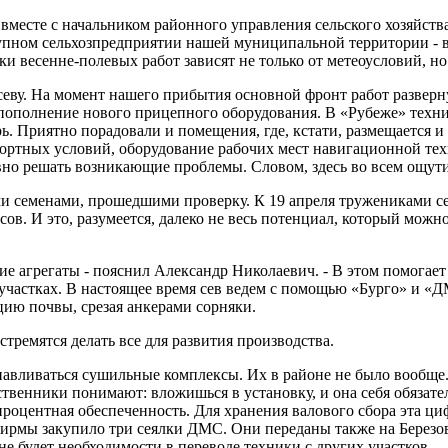
л вместе с начальником районного управления сельского хозяйс
пном сельхозпредприятии нашей муниципальной территории - 
и весенне-полевых работ зависят не только от метеоусловий, но 
еву. На момент нашего прибытия основной фронт работ разверн
пополнение нового прицепного оборудования. В «Рубеже» техни
ь. Приятно порадовали и помещения, где, кстати, размещается и
мфортных условий, оборудование рабочих мест навигационной те
но решать возникающие проблемы. Словом, здесь во всем ощутим
 семенами, прошедшими проверку. К 19 апреля тружениками сель
в. И это, разумеется, далеко не весь потенциал, который можно
е агрегаты - пояснил Александр Николаевич. - В этом помогает
астках. В настоящее время сев ведем с помощью «Бурго» и «ДМ
цию почвы, срезая анкерами сорняки.
тремятся делать все для развития производства.
танавливаться сушильные комплексы. Их в районе не было вообще.
ственники понимают: вложишься в установку, и она себя обязате
процентная обеспеченность. Для хранения валового сбора эта ц
офирмы закупило три сеялки ДМС. Они переданы также на Берез
е будет необходимости в переводе техники с других участков.