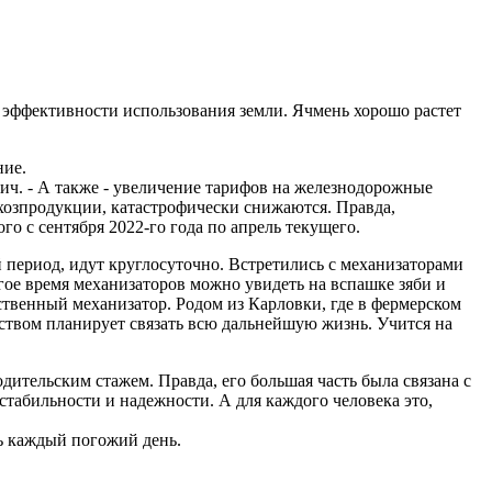
е эффективности использования земли. Ячмень хорошо растет
ние.
ич. - А также - увеличение тарифов на железнодорожные
хозпродукции, катастрофически снижаются. Правда,
го с сентября 2022-го года по апрель текущего.
й период, идут круглосуточно. Встретились с механизаторами
гое время механизаторов можно увидеть на вспашке зяби и
мственный механизатор. Родом из Карловки, где в фермерском
одством планирует связать всю дальнейшую жизнь. Учится на
дительским стажем. Правда, его большая часть была связана с
стабильности и надежности. А для каждого человека это,
ь каждый погожий день.