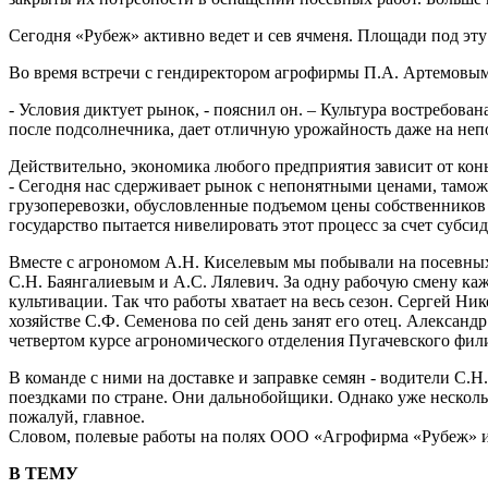
Сегодня «Рубеж» активно ведет и сев ячменя. Площади под эту
Во время встречи с гендиректором агрофирмы П.А. Артемовым
- Условия диктует рынок, - пояснил он. – Культура востребов
после подсолнечника, дает отличную урожайность даже на неп
Действительно, экономика любого предприятия зависит от кон
- Сегодня нас сдерживает рынок с непонятными ценами, тамож
грузоперевозки, обусловленные подъемом цены собственников 
государство пытается нивелировать этот процесс за счет субси
Вместе с агрономом А.Н. Киселевым мы побывали на посевных у
С.Н. Баянгалиевым и А.С. Лялевич. За одну рабочую смену каж
культивации. Так что работы хватает на весь сезон. Сергей Н
хозяйстве С.Ф. Семенова по сей день занят его отец. Алексан
четвертом курсе агрономического отделения Пугачевского фил
В команде с ними на доставке и заправке семян - водители С.
поездками по стране. Они дальнобойщики. Однако уже нескольк
пожалуй, главное.
Словом, полевые работы на полях ООО «Агрофирма «Рубеж» и
В ТЕМУ