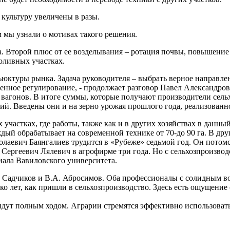
 культуру увеличены в разы.
 мы узнали о мотивах такого решения.
ана. Второй плюс от ее возделывания – ротация почвы, повышени
оливных участках.
ьюктуры рынка. Задача руководителя – выбрать верное направле
енное регулирование, - продолжает разговор Павел Александров
вагонов. В итоге суммы, которые получают производители сель
дий. Введены они и на зерно урожая прошлого года, реализованно
частках, где работы, также как и в других хозяйствах в данны
дый обрабатывает на современной технике от 70-до 90 га. В дру
иколаевич Баянгалиев трудится в «Рубеже» седьмой год. Он пото
др Сергеевич Лялевич в агрофирме три года. Но с сельхозпроизв
иала Вавиловского университета.
Н. Садчиков и В.А. Абросимов. Оба профессионалы с солидным во
о лет, как пришли в сельхозпроизводство. Здесь есть ощущение 
дут полным ходом. Аграрии стремятся эффективно использоват