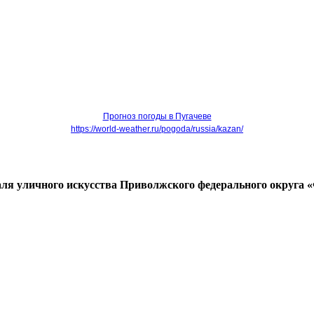
Прогноз погоды в Пугачеве
https://world-weather.ru/pogoda/russia/kazan/
валя уличного искусства Приволжского федерального округ