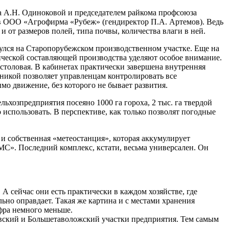
тва А.Н. Одиноковой и председателем райкома профсоюза
в ООО «Агрофирма «Рубеж» (гендиректор П.А. Артемов). Ведь
и от размеров полей, типа почвы, количества влаги в ней.
улся на Старопорубежском производственном участке. Еще на
ческой составляющей производства уделяют особое внимание.
 столовая. В кабинетах практически завершена внутренняя
хникой позволяет управленцам контролировать все
о движение, без которого не бывает развития.
хозпредприятия посеяно 1000 га гороха, 2 тыс. га твердой
 использовать. В перспективе, как только позволят погодные
 и собственная «метеостанция», которая аккумулирует
С». Последний комплекс, кстати, весьма универсален. Он
 А сейчас они есть практически в каждом хозяйстве, где
льно оправдает. Такая же картина и с местами хранения
ифра немного меньше.
овский и Большетаволожский участки предприятия. Тем самым