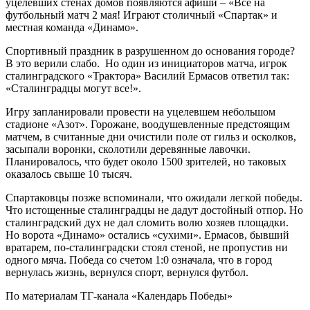
уцелевших стенах домов появляются афиши – «Все на
футбольный матч 2 мая! Играют столичный «Спартак» и
местная команда «Динамо».
Спортивный праздник в разрушенном до основания городе?
В это верили слабо. Но один из инициаторов матча, игрок
сталинградского «Трактора» Василий Ермасов ответил так:
«Сталинградцы могут все!».
Игру запланировали провести на уцелевшем небольшом
стадионе «Азот». Горожане, воодушевленные предстоящим
матчем, в считанные дни очистили поле от гильз и осколков,
засыпали воронки, сколотили деревянные лавочки.
Планировалось, что будет около 1500 зрителей, но таковых
оказалось свыше 10 тысяч.
Спартаковцы позже вспоминали, что ожидали легкой победы.
Что истощенные сталинградцы не дадут достойный отпор. Но
сталинградский дух не дал сломить волю хозяев площадки.
Но ворота «Динамо» остались «сухими». Ермасов, бывший
вратарем, по-сталинградски стоял стеной, не пропустив ни
одного мяча. Победа со счетом 1:0 означала, что в город
вернулась жизнь, вернулся спорт, вернулся футбол.
По материалам ТГ-канала «Календарь Победы»