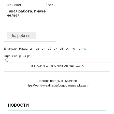
12.12.2021
366
Такая работа. Иначе
нельзя
Подробнее...
В начало
Назад
23
24
25
26
27
28
29
30
31
32
Страница 32 из 32
ВЕРСИЯ ДЛЯ СЛАБОВИДЯЩИХ
Прогноз погоды в Пугачеве
https://world-weather.ru/pogoda/russia/kazan/
НОВОСТИ