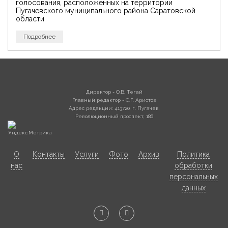
голосования, расположенных на территории
Пугачевского муниципального района Саратовской
области
Подробнее
Директор - О.В. Тегай
Главный редактор - С.Г. Аристов
Адрес редакции: 413720, г. Пугачев,
Революционный проспект, 186
О
Контакты
Услуги
Фото
Архив
Политика
нас
обработки
персональных
данных