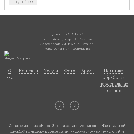
Подробнее
Директор - О.В. Тегай
Главный редактор - С.Г. Аристов
Адрес редакции: 413720, г. Пугачев,
Революционный проспект, 186
О
Контакты
Услуги
Фото
Архив
Политика
нас
обработки
персональных
данных
Сетевое издание «Новое Заволжье» зарегистрировано Федеральной
службой по надзору в сфере связи, информационных технологий и