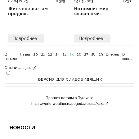
02.04.2023
365
25.03.2023
238
Жить по заветам
Но помнит мир
предков
спасенный…
Подробнее...
Подробнее...
В
Назад
20
21
22
23
24
25
26
27
28
29
Вперед
В
начало
конец
Страница 25 из 36
ВЕРСИЯ ДЛЯ СЛАБОВИДЯЩИХ
Прогноз погоды в Пугачеве
https://world-weather.ru/pogoda/russia/kazan/
НОВОСТИ