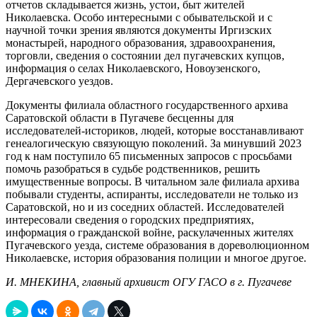
отчетов складывается жизнь, устои, быт жителей
Николаевска. Особо интересными с обывательской и с
научной точки зрения являются документы Иргизских
монастырей, народного образования, здравоохранения,
торговли, сведения о состоянии дел пугачевских купцов,
информация о селах Николаевского, Новоузенского,
Дергачевского уездов.
Документы филиала областного государственного архива
Саратовской области в Пугачеве бесценны для
исследователей-историков, людей, которые восстанавливают
генеалогическую связующую поколений. За минувший 2023
год к нам поступило 65 письменных запросов с просьбами
помочь разобраться в судьбе родственников, решить
имущественные вопросы. В читальном зале филиала архива
побывали студенты, аспиранты, исследователи не только из
Саратовской, но и из соседних областей. Исследователей
интересовали сведения о городских предприятиях,
информация о гражданской войне, раскулаченных жителях
Пугачевского уезда, системе образования в дореволюционном
Николаевске, история образования полиции и многое другое.
И. МНЕКИНА, главный архивист ОГУ ГАСО в г. Пугачеве